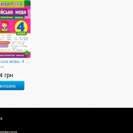
Англійська мова. 4 клас. Зошит практичних завдань
лія
4 грн
 кошик
та
промо-код.