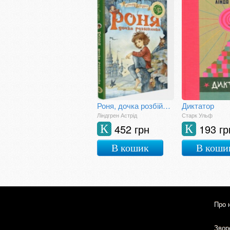
Роня, дочка розбійника
Диктатор
Ліндгрен Астрід
Старк Ульф
452 грн
193 гр
К
К
В кошик
В коши
Про 
Зворо