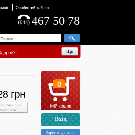
зиції
Особистий кабінет
467 50 78
(044)
Ще
Здоров'я
0
28 грн
Мій кошик
овістити про
наявність
Вхід
Зареєструватись