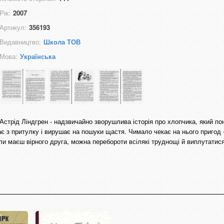
Рік:
2007
Артикул:
356193
Видавництво:
Школа ТОВ
Мова:
Українська
Астрід Ліндгрен - надзвичайно зворушлива історія про хлопчика, який по
кає з притулку і вирушає на пошуки щастя. Чимало чекає на нього пригод 
оли маєш вірного друга, можна перебороти всілякі труднощі й виплутатися