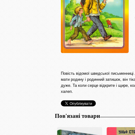
Повість відомої шведської письменниці 
мати родину і родинний затишок, він ті
дуже. Та коли серце відкрите і щире, к
халеп.
Пов'язані товари