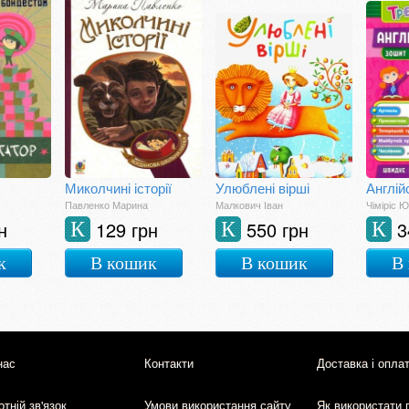
Миколчині історії
Улюблені вірші
Павленко Марина
Малкович Іван
Чіміріс Ю
н
129 грн
550 грн
3
К
К
К
к
В кошик
В кошик
В
нас
Контакти
Доставка і опла
тній зв'язок
Умови використання сайту
Як використати 