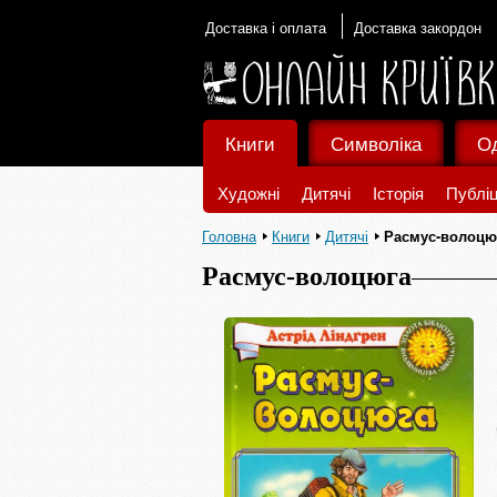
Доставка і оплата
Доставка закордон
Книги
Символіка
О
Художні
Дитячі
Історія
Публіц
Головна
Книги
Дитячі
Расмус-волоцю
Расмус-волоцюга