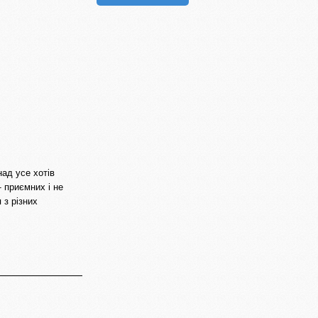
над усе хотів
- приємних і не
 з різних