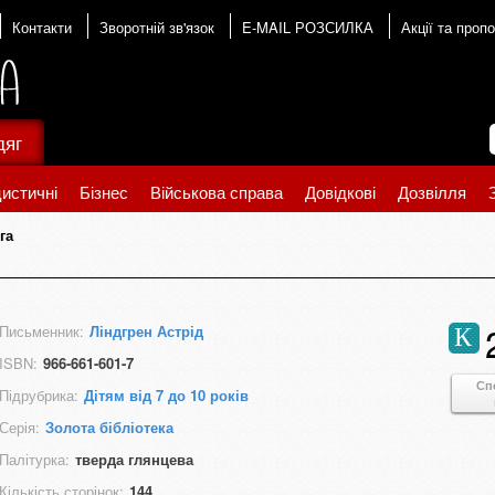
Контакти
Зворотній зв'язок
E-MAIL РОЗСИЛКА
Акції та пропо
дяг
истичні
Бізнес
Військова справа
Довідкові
Дозвілля
га
Письменник:
Ліндгрен Астрід
К
ISBN:
966-661-601-7
Сп
Підрубрика:
Дітям від 7 до 10 років
Серія:
Золота бібліотека
Палітурка:
тверда глянцева
Кількість сторінок:
144