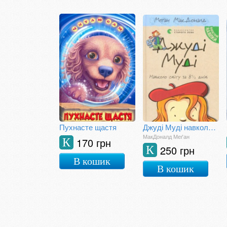
Пухнасте щастя
Джуді Муді навколо світу за 8 1/2 днів
МакДоналд Меґан
170 грн
К
250 грн
К
В кошик
В кошик