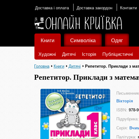
Доставка і оплата
Доставка закордон
Контакти
Книги
Символіка
Одяг
Художні
Дитячі
Історія
Публіцистичні
Головна
Книги
Дитячі
Репетитор. Приклади з мат
Репетитор. Приклади з матема
Письменник
Вікторія
ISBN:
978-9
Підрубрика:
Серія:
Вчи
Палітурка: