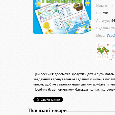
Кількість ст
Рік:
2016
Артикул:
54
Видавництв
Мова:
Укра
Цей посібник допоможе зрозуміти дітям суть матема
завданням і тренувальним задачам у читачів пост
чином, щоб не завантажувати дитину арифметичними 
Посібник буде помічником батькам під час підготовк
Пов'язані товари