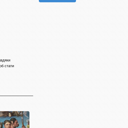
авдяки
об стати