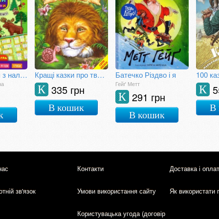
Енциклопедія з наліпками. Лісові тварини та рослини. (+ настільна гра)
Кращі казки про тварин
Батечко Різдво і я
100 ка
на
Гейґ Метт
335 грн
5
К
К
291 грн
К
В кошик
В
к
В кошик
нас
Контакти
Доставка і опла
тній зв'язок
Умови використання сайту
Як використати 
Користувацька угода (договір