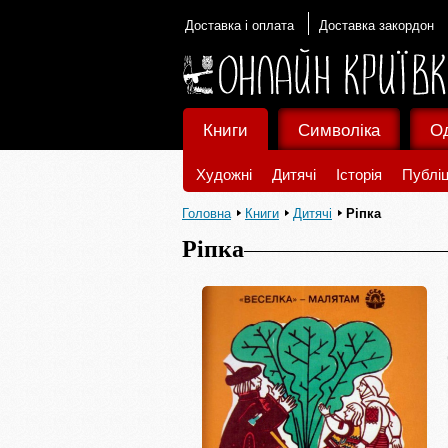
Доставка і оплата
Доставка закордон
Книги
Символіка
О
Художні
Дитячі
Історія
Публіц
Головна
Книги
Дитячі
Ріпка
Ріпка