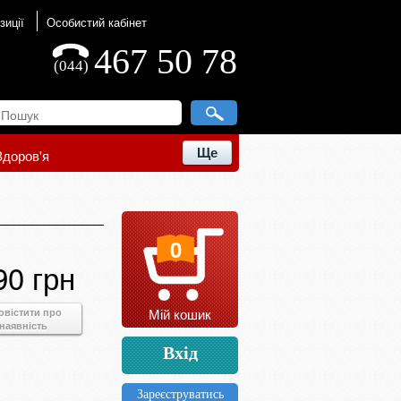
зиції
Особистий кабінет
467 50 78
(044)
Ще
Здоров'я
0
90 грн
Мій кошик
овістити про
наявність
Вхід
Зареєструватись