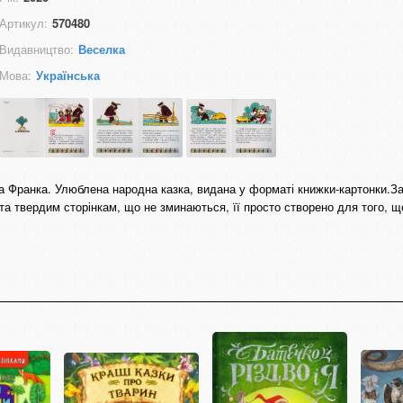
Артикул:
570480
Видавництво:
Веселка
Мова:
Українська
на Франка. Улюблена народна казка, видана у форматі книжки-картонки.З
 твердим сторінкам, що не зминаються, її просто створено для того, щ