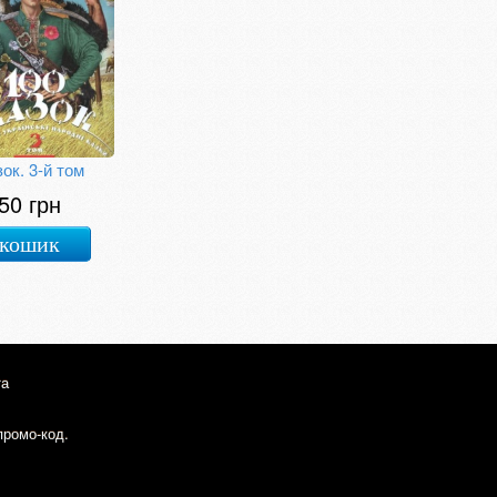
зок. 3-й том
50 грн
 кошик
та
промо-код.