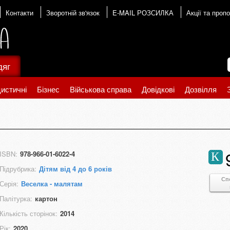
Контакти
Зворотній зв'язок
E-MAIL РОЗСИЛКА
Акції та пропо
дяг
истичні
Бізнес
Військова справа
Довідкові
Дозвілля
ISBN:
978-966-01-6022-4
К
Підрубрика:
Дітям від 4 до 6 років
Сп
Серія:
Веселка - малятам
Палітурка:
картон
Кількість сторінок:
2014
Рік:
2020