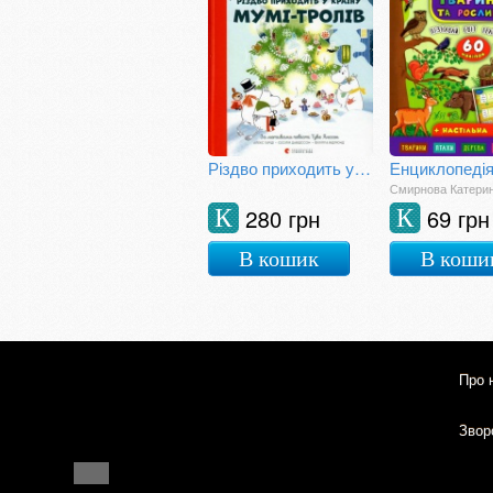
Різдво приходить у Країну Мумі-тролів
Смирнова Катери
280 грн
69 грн
К
К
В кошик
В коши
Про 
Зворо