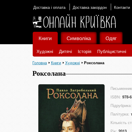
Доставка і оплата
Доставка закордон
Контакти
Книги
Символіка
Одяг
Художні
Дитячі
Історія
Публіцистичні
Головна
Книги
Художні
Роксолана
Роксолана
Письменник
ISBN:
978-6
Підрубрика:
Палітурка:
Кількість ст
Рік:
2013