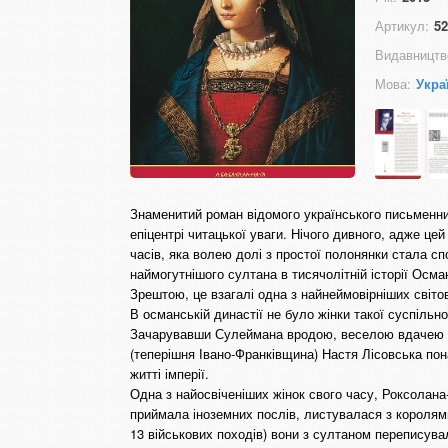
Артикул:
52
Видавництв
Мова:
Укра
Знаменитий роман відомого українського письменни
епіцентрі читацької уваги. Нічого дивного, адже це
часів, яка волею долі з простої полонянки стала с
наймогутнішого султана в тисячолітній історії Осм
Зрештою, це взагалі одна з найнеймовірніших світов
В османській династії не було жінки такої суспільно
Зачарувавши Сулеймана вродою, веселою вдачею та
(теперішня Івано-Франківщина) Настя Лісовська пон
житті імперії.
Одна з найосвіченіших жінок свого часу, Роксолана
приймала іноземних послів, листувалася з королям
13 військових походів) вони з султаном перепису