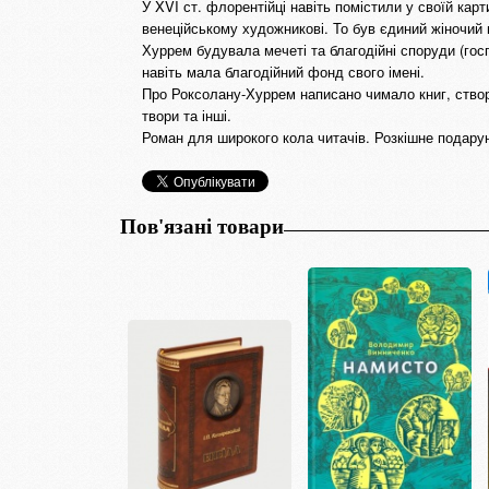
У XVI ст. флорентійці навіть помістили у своїй кар
венеційському художникові. То був єдиний жіночий
Хуррем будувала мечеті та благодійні споруди (госп
навіть мала благодійний фонд свого імені.
Про Роксолану-Хуррем написано чимало книг, створ
твори та інші.
Роман для широкого кола читачів. Розкішне подарун
Пов'язані товари