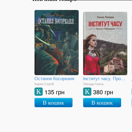
Остання босорканя
Інститут часу. Проект "Примара"
Карюк Сергій
Левада Ганна
135 грн
380 грн
К
К
В кошик
В кошик