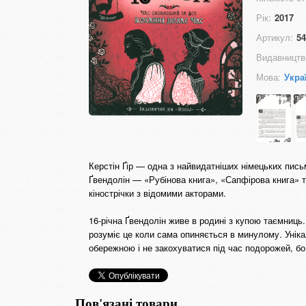
Рік:
2017
Артикул:
54
Видавництв
Мова:
Укра
Керстін Ґір — одна з найвидатніших німецьких письме
Ґвендолін — «Рубінова книга», «Сапфірова книга» 
кінострічки з відомими акторами.
16-річна Ґвендолін живе в родині з купою таємниц
розуміє це коли сама опиняється в минулому. Унік
обережною і не закохуватися під час подорожей, б
Пов'язані товари