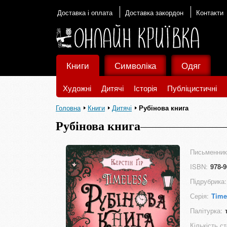
Доставка і оплата
Доставка закордон
Контакти
Книги
Символіка
Одяг
Художні
Дитячі
Історія
Публіцистичні
Головна
Книги
Дитячі
Рубінова книга
Рубінова книга
Письменник
ISBN:
978-9
Підрубрика:
Серія:
Time
Палітурка:
Кількість ст