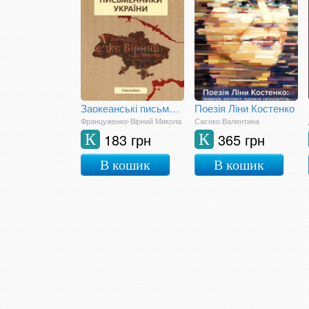
Заокеанські письменники України
Поезія Ліни Костенко
Француженко-Вірний Микола
Саєнко Валентина
183 грн
365 грн
К
К
В кошик
В кошик