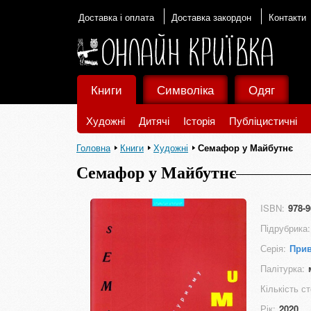
Доставка і оплата
Доставка закордон
Контакти
Книги
Символіка
Одяг
Художні
Дитячі
Історія
Публіцистичні
Головна
Книги
Художні
Семафор у Майбутнє
Семафор у Майбутнє
ISBN:
978-9
Підрубрика:
Серія:
Прив
Палітурка:
Кількість ст
Рік:
2020