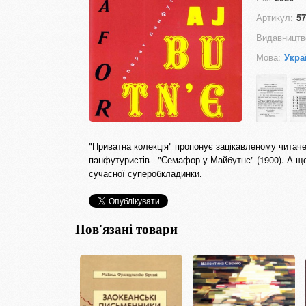
Артикул:
57
Видавництв
Мова:
Укра
"Приватна колекція" пропонує зацікавленому читаче
панфутуристів - "Семафор у Майбутнє" (1900). А щоб
сучасної суперобкладинки.
Пов'язані товари