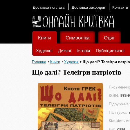
Доставка і оплата
Доставка закордон
Контакти
Книги
Символіка
Одяг
Художні
Дитячі
Історія
Публіцистичні
Головна
Книги
Художні
Що далі? Телеігри патріо
Що далі? Телеігри патріотів
Письменник
ISBN:
978-9
Підрубрика:
Палітурка:
Кількість ст
Рік:
2009