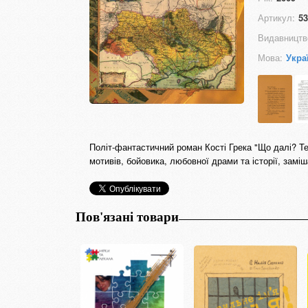
Артикул:
53
Видавництв
Мова:
Укра
Політ-фантастичний роман Кості Грека "Що далі? Те
мотивів, бойовика, любовної драми та історії, замі
Пов'язані товари