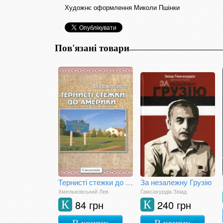
Художнє оформлення Миколи Пшінки
Пов'язані товари
Тернисті стежки до Америки
За незалежну Грузію
Хмельковський Лев
Ґамсахурдіа Звіад
84 грн
240 грн
К
К