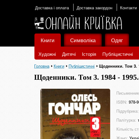
Доставка і оплата
Доставка закордон
Контакти
Книги
Символіка
Одяг
Художні
Дитячі
Історія
Публіцистичні
Головна
Книги
Публіцистичні
Щоденники. Том 3. 1
Щоденники. Том 3. 1984 - 1995.
Письменник
ISBN:
978-9
Підрубрика:
Палітурка:
Кількість ст
Жанр:
Укра