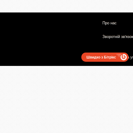
Про нас
Зворотній зв'язо
Користувацька у
Швидко з Бітрікс