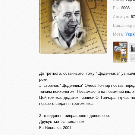
Рік:
2008
Артикул:
57
Видавництв
Мова:
Укра
До третього, останнього, тому "Щоденників" увійшли
роки.
Зі сторінок "Щоденника" Олесь Гончар постає пере
тонким психологом. Незважаючи на поважний вік, хв
Цей том має додаток - записи О. Гончара під час по
першого видання тритомника.
2-ге видання, виправлене і доповнене.
Друкується за виданням:
К.: Веселка, 2004