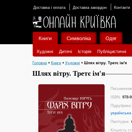
Доставка і оплата
Доставка закордон
Контакти
Книги
Символіка
Одяг
Художні
Дитячі
Історія
Публіцистичні
Головна
Книги
Художні
Шлях вітру. Третє ім'я
Шлях вітру. Третє ім'я
Письменник
ISBN:
978-9
Підрубрика:
українська
Палітурка:
Кількість ст