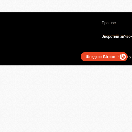
Про нас
Зворотній зв'язо
Користувацька у
Швидко з Бітрікс