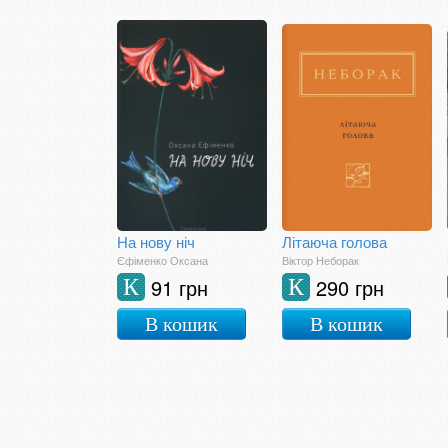
На нову ніч
Літаюча голова
Єфіменко Оксана
Віктор Неборак
91 грн
290 грн
К
К
В кошик
В кошик