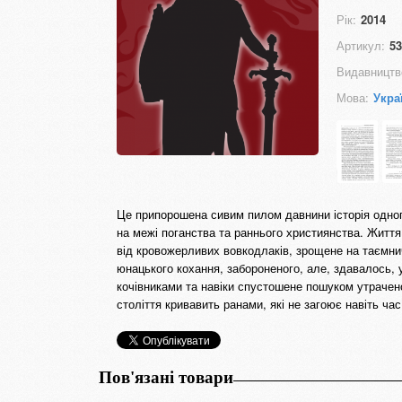
Рік:
2014
Артикул:
53
Видавництв
Мова:
Укра
Це припорошена сивим пилом давнини історія одног
на межі поганства та раннього християнства. Життя
від кровожерливих вовкодлаків, зрощене на таємнич
юнацького кохання, забороненого, але, здавалось, у
кочівниками та навіки спустошене пошуком утрачено
століття кривавить ранами, які не загоює навіть час
Пов'язані товари