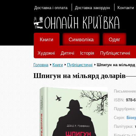
Доставка і оплата
Доставка закордон
Контакти
Книги
Символіка
Одяг
Художні
Дитячі
Історія
Публіцистичні
Головна
Книги
Публіцистичні
Шпигун на мільярд
Шпигун на мільярд доларів
Письменник
ISBN:
978-6
Підрубрика:
Серія:
Біог
Палітурка:
Кількість ст