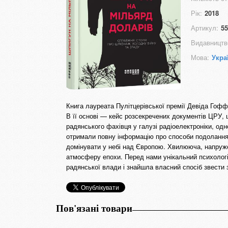
Рік:
2018
Артикул:
55
Видавництв
Мова:
Укра
Книга лауреата Пулітцерівської премії Девіда Гофф
В її основі — кейс розсекречених документів ЦРУ
радянського фахівця у галузі радіоелектроніки, од
отримали повну інформацію про способи подолання
домінувати у небі над Європою. Хвилююча, напруж
атмосферу епохи. Перед нами унікальний психолог
радянської влади і знайшла власний спосіб звести 
Пов'язані товари