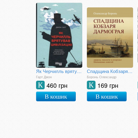
Як Черчилль врятував цивілізацію
Спадщина Кобзаря Дармограя: джерела, типологія та інтертекст Шевченкових повістей
Гарт Джон
Боронь Олександр
460 грн
169 грн
К
К
В кошик
В кошик