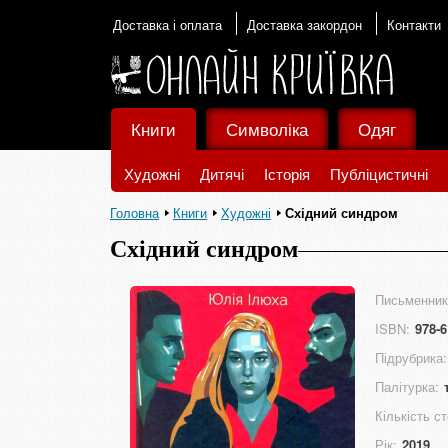
Доставка і оплата
Доставка закордон
Контакти
Книги
Символіка
Одяг
Художні
Дитячі
Історія
Публіцистичні
Головна
Книги
Художні
Східний синдром
Східний синдром
Письменник
ISBN:
978-6
Підрубрика:
Палітурка:
Кількість ст
Рік:
2019