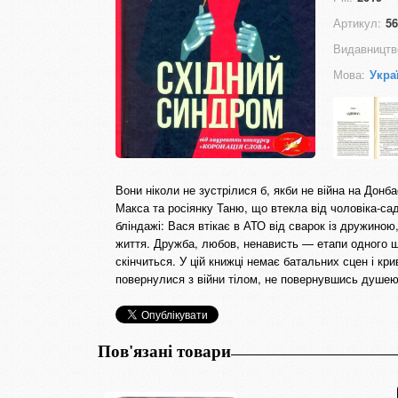
Артикул:
56
Видавництв
Мова:
Укра
Вони ніколи не зустрілися б, якби не війна на Донб
Макса та росіянку Таню, що втекла від чоловіка-са
бліндажі: Вася втікає в АТО від сварок із дружиною
життя. Дружба, любов, ненависть — етапи одного шл
скінчиться. У цій книжці немає батальних сцен і кр
повернулися з війни тілом, не повернувшись душею
Пов'язані товари