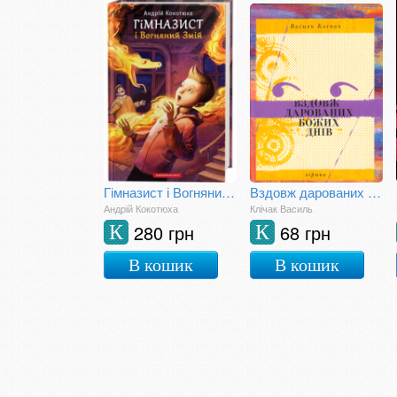
Гімназист і Вогняний Змій
Вздовж дарованих Божих днів
Андрій Кокотюха
Клічак Василь
280 грн
68 грн
К
К
В кошик
В кошик