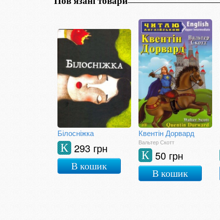
Пов'язані товари
Білосніжка
Квентін Дорвард
Вальтер Скотт
293 грн
К
50 грн
К
В кошик
В кошик