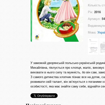
Кількість ст
Рік:
2016
Артикул:
54
Видавництв
Мова:
Укра
У заможній дворянській польсько-українській родин
Михайлівна, піклується про хлопця, жаліє, виховує
виховати в нього силу та мужність, бо він сам, зам
З самого дитинства хлопчик пізнає все на дотик, с
розвивати свій талант, він зв’язується з поганими
особистості, яка має знайти саму себе, віднайти с