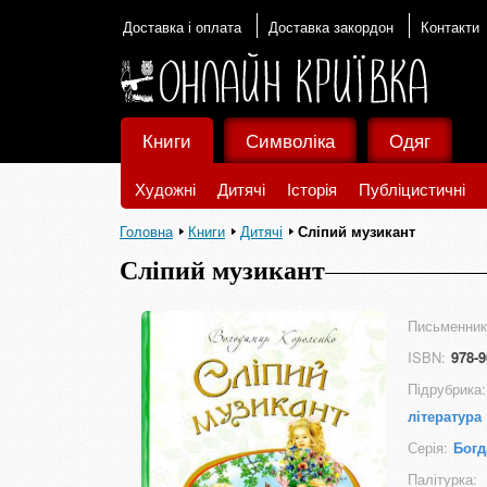
Доставка і оплата
Доставка закордон
Контакти
Книги
Символіка
Одяг
Художні
Дитячі
Історія
Публіцистичні
Головна
Книги
Дитячі
Сліпий музикант
Сліпий музикант
Письменник
ISBN:
978-9
Підрубрика:
література
Серія:
Богд
Палітурка: