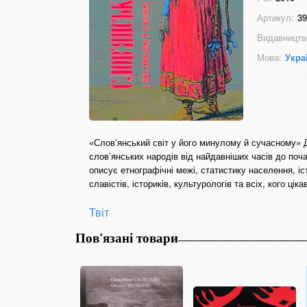
Артикул:
39
Видавництв
Мова:
Укра
«Слов’янський світ у його минулому й сучасному» 
слов’янських народів від найдавніших часів до поча
описує етнографічні межі, статистику населення, і
славістів, істориків, культурологів та всіх, кого ці
Твіт
Пов'язані товари