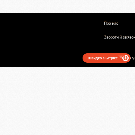
Про нас
Зворотній зв'язо
Користувацька у
Швидко з Бітрікс