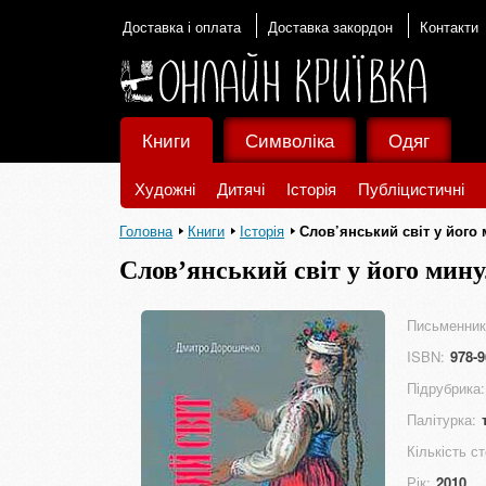
Доставка і оплата
Доставка закордон
Контакти
Книги
Символіка
Одяг
Художні
Дитячі
Історія
Публіцистичні
Головна
Книги
Історія
Слов’янський світ у його
Слов’янський світ у його мин
Письменник
ISBN:
978-9
Підрубрика:
Палітурка:
Кількість ст
Рік:
2010