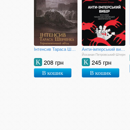
Інтенсив Тараса Шевченка. Герменевтичний об'єм
Анти-імперський вибір. Постання українсько-єврейської ідентичности
Йоханан Петровський-Штерн
208 грн
245 грн
К
К
В кошик
В кошик