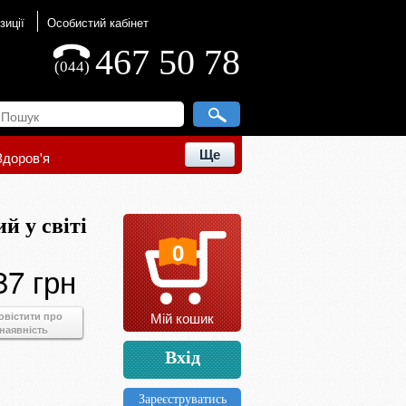
зиції
Особистий кабінет
467 50 78
(044)
Ще
Здоров'я
й у світі
0
87 грн
Мій кошик
овістити про
наявність
Вхід
Зареєструватись