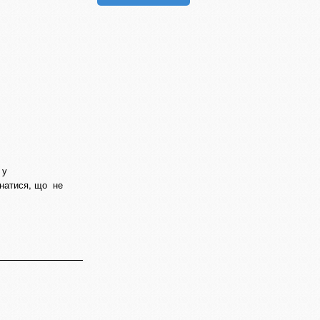
 у
онатися, що не