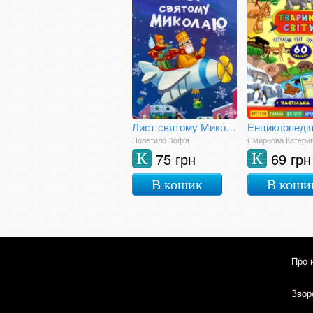
Лист святому Миколаю
Полетило Зоф'я
Смирнова Катери
75 грн
69 грн
К
К
В кошик
В коши
Про 
Зворо