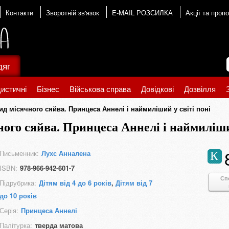
Контакти
Зворотній зв'язок
E-MAIL РОЗСИЛКА
Акції та пропо
дяг
истичні
Бізнес
Військова справа
Довідкові
Дозвілля
д місячного сяйва. Принцеса Аннелі і наймиліший у світі поні
ого сяйва. Принцеса Аннелі і наймиліши
Письменник:
Лухс Анналена
К
ISBN:
978-966-942-601-7
Сп
Підрубрика:
Дітям від 4 до 6 років
,
Дітям від 7
до 10 років
Серія:
Принцеса Аннелі
Палітурка:
тверда матова