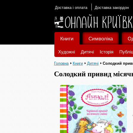
Доставка і оплата
Доставка закордон
Книги
Символіка
О
Художні
Дитячі
Історія
Публіц
Головна
Книги
Дитячі
Солодкий приви
Солодкий привид місячн
поні