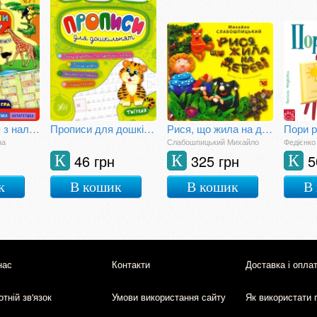
Енциклопедія з наліпками.Тварини світу.(+ настільна гра)
Прописи для дошкільнят. Тигреня
Рися, що жила на дереві
Пори р
на
Слабошпицький Михайло
Федієнко
46 грн
325 грн
5
К
К
К
к
В кошик
В кошик
В
нас
Контакти
Доставка і опла
тній зв'язок
Умови використання сайту
Як використати 