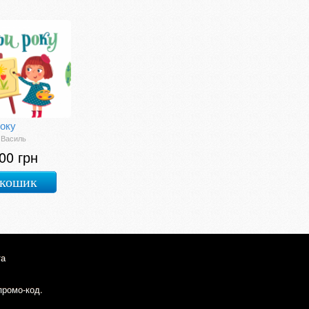
оку
 Василь
00 грн
 кошик
та
промо-код.