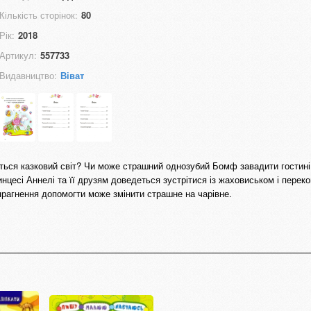
Кількість сторінок:
80
Рік:
2018
Артикул:
557733
Видавництво:
Віват
ться казковий світ? Чи може страшний однозубий Бомф завадити гостині
нцесі Аннелі та її друзям доведеться зустрітися із жаховиськом і перек
 прагнення допомогти може змінити страшне на чарівне.