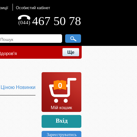
зиції
Особистий кабінет
467 50 78
(044)
Ще
Здоров'я
0
ю
Ціною
Новинки
Мій кошик
Вхід
Зареєструватись