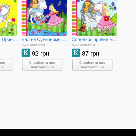
Солодкий ліс. Принцеса Аннелі і наймиліший у світі поні.
Бал на Суничному озері. Принцеса Аннелі і наймиліший у світі поні
Солодкий привид місячного сяйва. Принцеса Аннелі і наймиліший у світі поні
Лухс Анналена
Лухс Анналена
92 грн
87 грн
К
К
про
Сповістити про
Сповістити про
ня
надходження
надходження