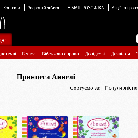
Контакти
Зворотній зв'язок
E-MAIL РОЗСИЛКА
Акції та пропо
дяг
истичні
Бізнес
Військова справа
Довідкові
Дозвілля
Принцеса Аннелі
Популярніст
Сортуємо за: