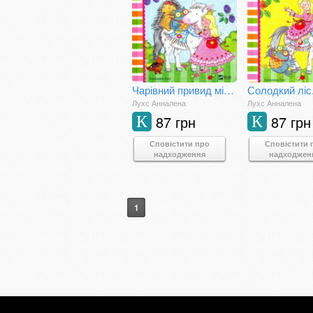
Чарівний привид місячного сяйва. Принцеса Аннелі і наймиліший в світі поні
Лухс Анналена
Лухс Анналена
87 грн
87 грн
К
К
Сповістити про
Сповістити 
надходження
надходжен
1