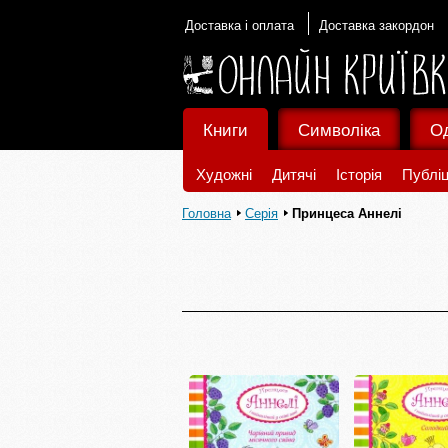
Доставка і оплата
Доставка закордон
Книги
Символіка
О
Художні
Дитячі
Історія
Публіц
Головна
Серія
Принцеса Аннелі