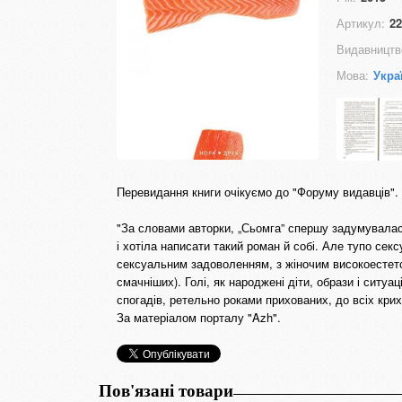
Артикул:
22
Видавництв
Мова:
Укра
Перевидання книги очікуємо до "Форуму видавців".
"За словами авторки, „Сьомга” спершу задумувалас
і хотіла написати такий роман й собі. Але тупо секс
сексуальним задоволенням, з жіночим високоестетс
смачніших). Голі, як народжені діти, образи і ситу
спогадів, ретельно роками прихованих, до всіх крих
За матеріалом порталу "Azh".
Пов'язані товари