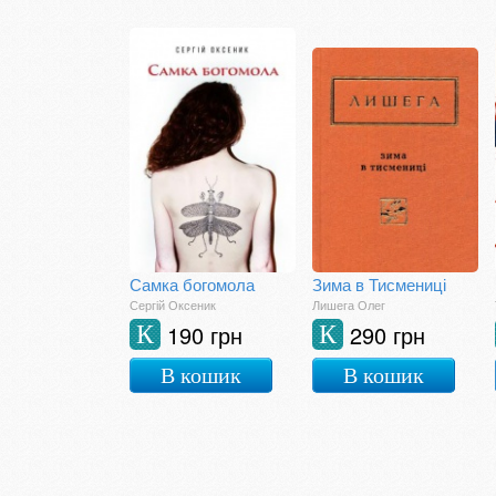
Самка богомола
Зима в Тисмениці
Сергій Оксеник
Лишега Олег
190 грн
290 грн
К
К
В кошик
В кошик