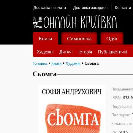
Доставка і оплата
Доставка закордон
Контакти
Книги
Символіка
Одяг
Художні
Дитячі
Історія
Публіцистичні
Головна
Книги
Художні
Сьомга
Сьомга
Письменник
ISBN:
978-9
Підрубрика:
Палітурка:
Кількість ст
Рік:
2015