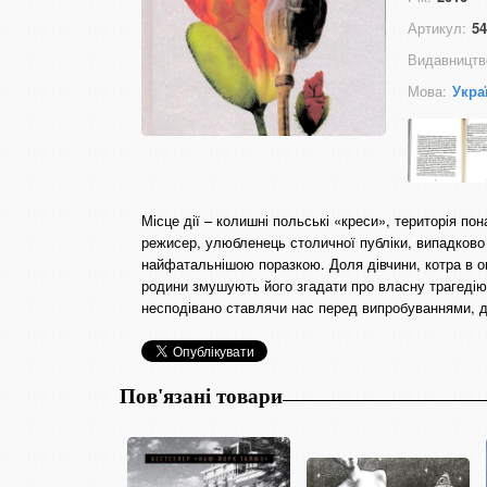
Артикул:
54
Видавництв
Мова:
Укра
Місце дії – колишні польські «креси», територія по
режисер, улюбленець столичної публіки, випадково
найфатальнішою поразкою. Доля дівчини, котра в ок
родини змушують його згадати про власну трагедію 
несподівано ставлячи нас перед випробуваннями, 
Пов'язані товари