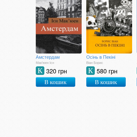
Амстердам
Осінь в Пекіні
Мак'юен Ієн
Віан Борис
320 грн
580 грн
К
К
В кошик
В кошик