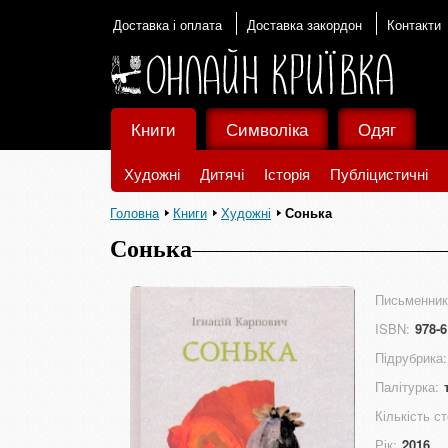
Доставка і оплата
Доставка закордон
Контакти
Книги
Символіка
Одяг
Художні
Дитячі
Історія
Публіцистичні
Головна
Книги
Художні
Сонька
Сонька
Письменник
ISBN:
978-6
Підрубрика:
Палітурка:
Кількість ст
Рік:
2016