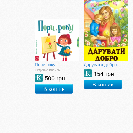
Пори року
Дарувати добро
Федієнко Василь
154 грн
К
500 грн
К
В кошик
В кошик