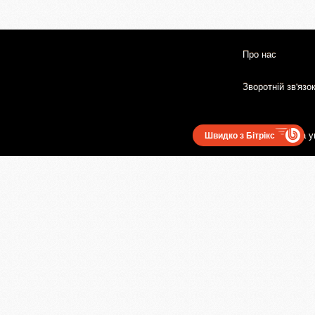
Про нас
Зворотній зв'язо
Користувацька у
Швидко з Бітрікс