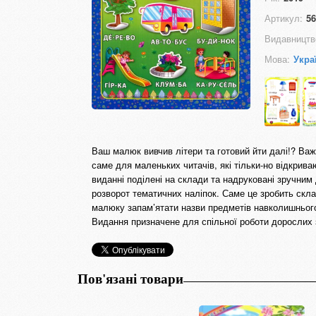
Артикул:
56
Видавництв
Мова:
Укра
Ваш малюк вивчив літери та готовий йти далі!? Важ
саме для маленьких читачів, які тільки-но відкрива
виданні поділені на склади та надруковані зручни
розворот тематичних наліпок. Саме це зробить скл
малюку запам’ятати назви предметів навколишнього 
Видання призначене для спільної роботи дорослих з
Пов'язані товари