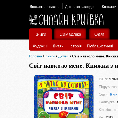
Доставка і оплата
Доставка закордон
Контакти
Книги
Символіка
Одяг
Художні
Дитячі
Історія
Публіцистичні
Головна
Книги
Дитячі
Світ навколо мене. Книжка
Світ навколо мене. Книжка з 
ISBN:
978-9
Підрубрика:
Серія:
Я чи
Палітурка:
Кількість ст
Рік:
2019