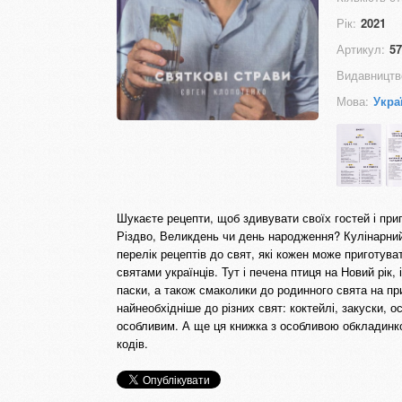
Рік:
2021
Артикул:
57
Видавництв
Мова:
Укра
Шукаєте рецепти, щоб здивувати своїх гостей і приг
Різдво, Великдень чи день народження? Кулінарний 
перелік рецептів до свят, які кожен може приготува
святами українців. Тут і печена птиця на Новий рік, 
паски, а також смаколики до родинного свята на при
найнеобхідніше до різних свят: коктейлі, закуски, 
особливим. А ще ця книжка з особливою обкладинко
кодів.