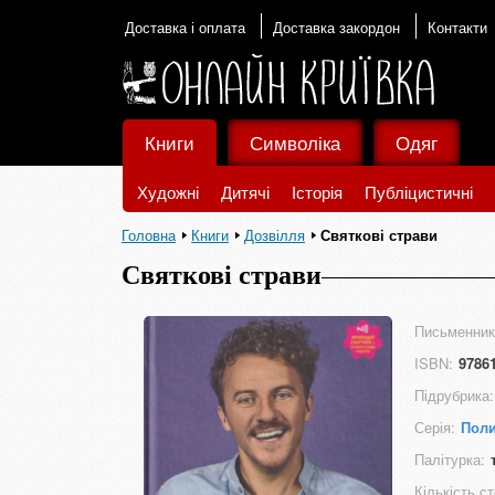
Доставка і оплата
Доставка закордон
Контакти
Книги
Символіка
Одяг
Художні
Дитячі
Історія
Публіцистичні
Головна
Книги
Дозвілля
Святкові страви
Святкові страви
Письменник
ISBN:
9786
Підрубрика:
Серія:
Поли
Палітурка:
Кількість ст