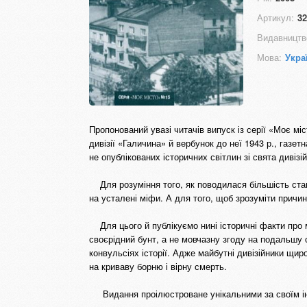
Артикул:
32
Видавництв
Мова:
Укра
Пропонований увазі читачів випуск із серії «Моє мі
дивізії «Галичина» й вербунок до неї 1943 р., газет
не опублікованих історичних світлин зі свята дивізі
Для розуміння того, як поводилася більшість станис
на усталені міфи. А для того, щоб зрозуміти причин
Для цього й публікуємо нині історичні факти про м
своєрідний бунт, а не мовчазну згоду на подальшу
конвульсіях історії. Адже майбутні дивізійники щи
на криваву борню і вірну смерть.
Видання проілюстроване унікальними за своїм інф