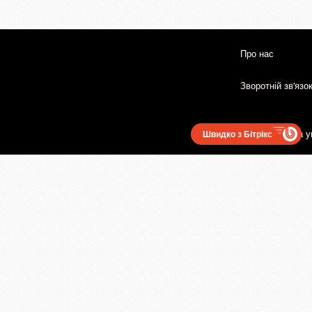
Про нас
Зворотній зв'язо
Користувацька у
Швидко з Бітрікс