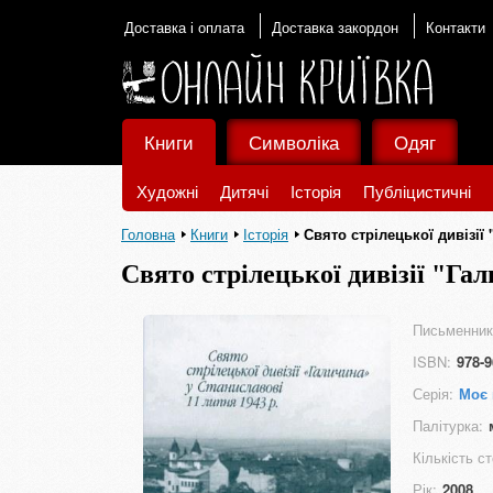
Доставка і оплата
Доставка закордон
Контакти
Книги
Символіка
Одяг
Художні
Дитячі
Історія
Публіцистичні
Головна
Книги
Історія
Свято стрілецької дивізії 
Свято стрілецької дивізії "Гал
Письменник
ISBN:
978-9
Серія:
Моє 
Палітурка:
Кількість ст
Рік:
2008