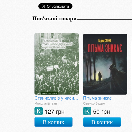
Пов'язані товари
Станиславів у часи Західно-Української Народної Республіки
Пітьма зникає
Монолатій Іван
Сіренко Вадим
127 грн
50 грн
К
К
В кошик
В кошик