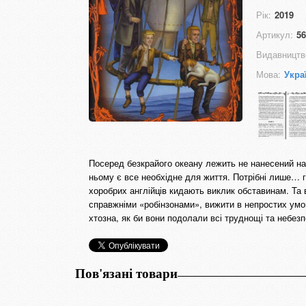
Рік:
2019
Артикул:
56
Видавництв
Мова:
Укра
Посеред безкрайого океану лежить не нанесений на 
ньому є все необхідне для життя. Потрібні лише… гл
хоробрих англійців кидають виклик обставинам. Та 
справжніми «робінзонами», вижити в непростих умов
хтозна, як би вони подолали всі труднощі та небе
Пов'язані товари