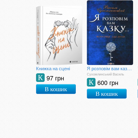
Книжка на сцені
Я розповім вам казку... Філософія для дітей
Сухомлинський Василь
97 грн
К
600 грн
К
В кошик
В кошик