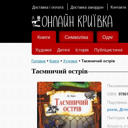
Доставка і оплата
Доставка закордон
Контакти
Книги
Символіка
Одяг
Художні
Дитячі
Історія
Публіцистичні
Головна
Книги
Художні
Таємничий острів
Таємничий острів
Письменник
ISBN:
9786
Підрубрика:
років
,
Дітя
Палітурка:
Кількість ст