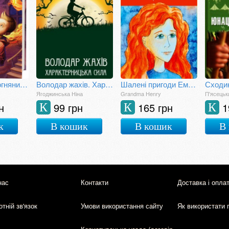
Гімназист і Вогняний Змій
Володар жахів. Характерницька сила.
Шалені пригоди Емми, або Як помирають веснянки
Ягоджинська Ніна
Grandma Henry
П'ясецьк
н
99 грн
165 грн
1
К
К
К
к
В кошик
В кошик
В
нас
Контакти
Доставка і опла
тній зв'язок
Умови використання сайту
Як використати 