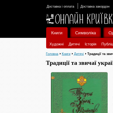
Доставка і оплата
Доставка закордон
Книги
Символіка
О
Художні
Дитячі
Історія
Публіц
Головна
Книги
Дитячі
Традиції та зви
Традиції та звичаї укра