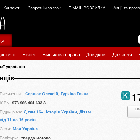
Контакти
Зворотній зв'язок
E-MAIL РОЗСИЛКА
Акції та пропо
дяг
истичні
Бізнес
Військова справа
Довідкові
Дозвілля
чаї українців
їнців
1
Письменник:
Сердюк Олексій
,
Гуркіна Ганна
К
ISBN:
978-966-404-633-3
Сп
Підрубрика:
Дітям 16+
,
Історія України
,
Дітям
від 11 до 16 років
Серія:
Моя Україна
Палітурка:
тверда матова