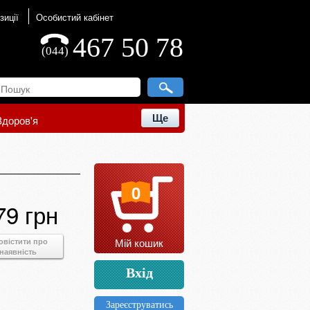
зиції
Особистий кабінет
467 50 78
(044)
Ще
Здоров'я
0
79 грн
Мій кошик
овістити про
наявність
Вхід
Зареєструватись