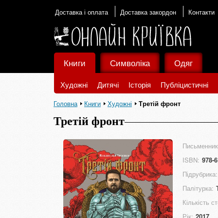
Доставка і оплата
Доставка закордон
Контакти
Книги
Символіка
Одяг
Художні
Дитячі
Історія
Публіцистичні
Головна
Книги
Художні
Третій фронт
Третій фронт
Письменник
ISBN:
978-6
Підрубрика:
Палітурка:
Кількість ст
Рік:
2017