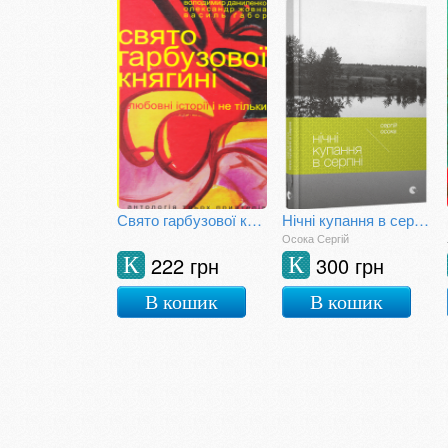
Свято гарбузової княгині
Нічні купання в серпні
Осока Сергій
222 грн
300 грн
К
К
В кошик
В кошик