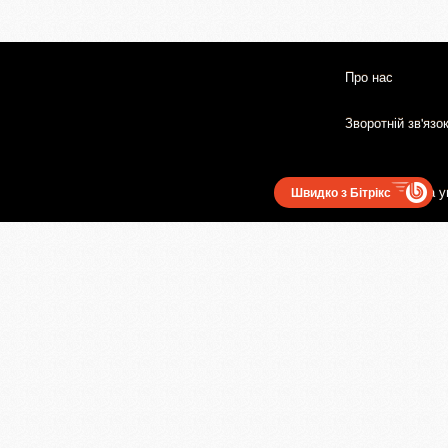
Про нас
Зворотній зв'язо
Користувацька у
Швидко з Бітрікс