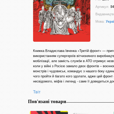
Артикул:
54
Видавництв
Мова:
Укра
Книжка Владислава Івченка «Третій фронт» — приго
використанням супергероїв вітчизняного виробниц
мобілізації, але замість служби в АТО отримує нез
коли у війні з Росією замало двох фронтів – воєнн
монстрів і чудовиськ, командує з нашого боку єд
чого пройти й багато кого здолати, адже цей фрон
несвідомого, міфів і легенд - саме її доведеться д
Твіт
Пов'язані товари