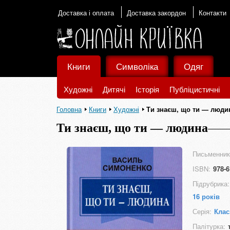
Доставка і оплата
Доставка закордон
Контакти
Книги
Символіка
Одяг
Художні
Дитячі
Історія
Публіцистичні
Головна
Книги
Художні
Ти знаєш, що ти — люди
Ти знаєш, що ти — людина
Письменник
ISBN:
978-6
Підрубрика:
16 років
Серія:
Клас
Палітурка: