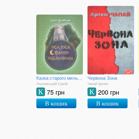
Казка старого мельника
Червона Зона
Ухачевський Сергій
Чапай Артем
75 грн
200 грн
К
К
В кошик
В кошик