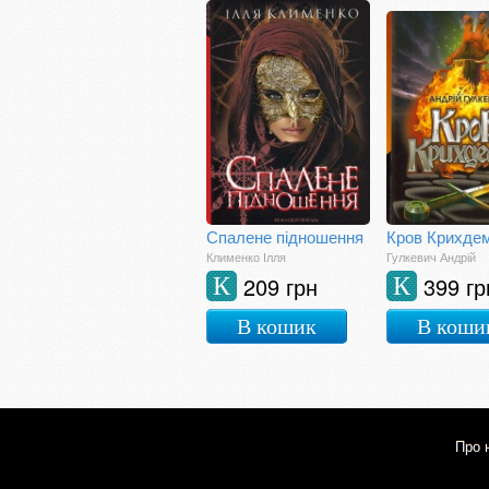
Спалене підношення
Кров Крихде
Клименко Ілля
Гулкевич Андрій
209 грн
399 гр
К
К
В кошик
В коши
Про 