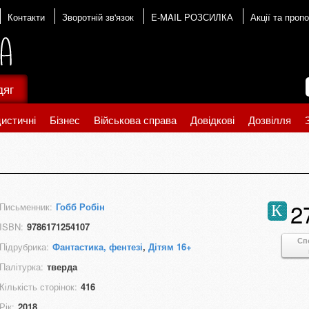
Контакти
Зворотній зв'язок
E-MAIL РОЗСИЛКА
Акції та пропо
дяг
истичні
Бізнес
Військова справа
Довідкові
Дозвілля
2
Письменник:
Гобб Робін
К
ISBN:
9786171254107
Сп
Підрубрика:
Фантастика, фентезі
,
Дітям 16+
Палітурка:
тверда
Кількість сторінок:
416
Рік:
2018