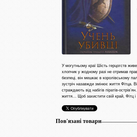
У могутньому краї Шість герцогств жив
хлопчик у жодному разі не отримав прав
безпеці, він мешкає в королівському па
зустріч назавжди змінює життя Фітца. 
страждають від набігів піратів-острів’я
життя… Щоб захистити свій край, Фітц 
Пов'язані товари