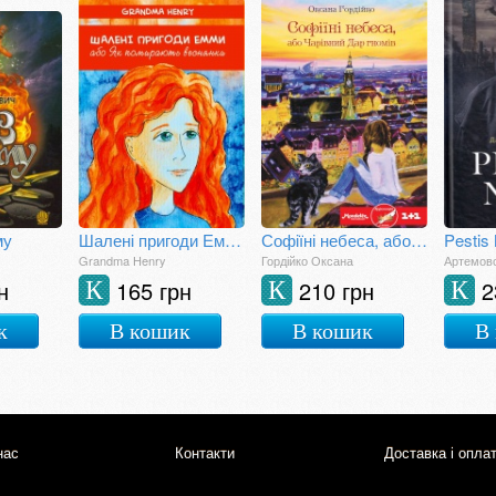
му
Шалені пригоди Емми, або Як помирають веснянки
Софіїні небеса, або Чарівний Дар гномів
Pestis
Grandma Henry
Гордійко Оксана
Артемов
н
165 грн
210 грн
2
К
К
К
к
В кошик
В кошик
В
нас
Контакти
Доставка і опла