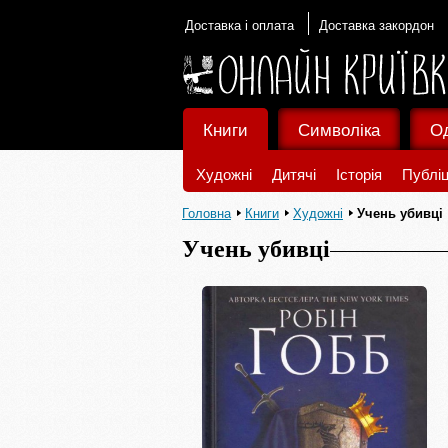
Доставка і оплата
Доставка закордон
Книги
Символіка
О
Художні
Дитячі
Історія
Публіц
Головна
Книги
Художні
Учень убивці
Учень убивці