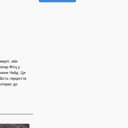
мерті, аби
епер Фітц у
мення Чейд. Ця
Шість герцогств
інтерес до