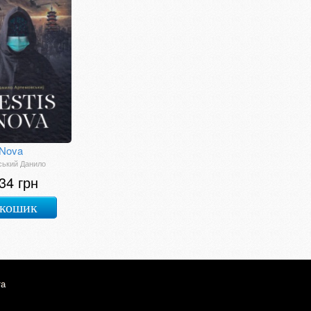
 Nova
ський Данило
34 грн
 кошик
та