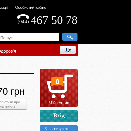
зиції
Особистий кабінет
467 50 78
(044)
Ще
Здоров'я
0
70 грн
Мій кошик
овістити про
наявність
Вхід
Зареєструватись