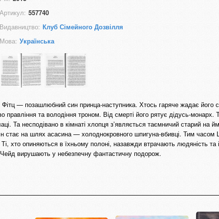
Артикул:
557740
Видавництво:
Клуб Сімейного Дозвілля
Мова:
Українська
е Фітц — позашлюбний син принца-наступника. Хтось гаряче жадає його с
о правління та володіння троном. Від смерті його рятує дідусь-монарх. Т
лаці. Та несподівано в кімнаті хлопця з’являється таємничий старий на й
Він стає на шлях асасина — холоднокровного шпигуна-вбивці. Тим часом 
н. Ті, хто опиняються в їхньому полоні, назавжди втрачають людяність та 
і Чейд вирушають у небезпечну фантастичну подорож.