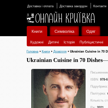
Доставка і оплата
Доставка закордон
Контакти
Книги
Символіка
Одяг
Художні
Дитячі
Історія
Публіцистичні
Головна
Книги
Дозвілля
Ukrainian Cuisine in 70 
Ukrainian Cuisine in 70 Dishes
Письменник
ISBN:
978-6
Підрубрика:
Палітурка:
Кількість ст
Рік:
2021