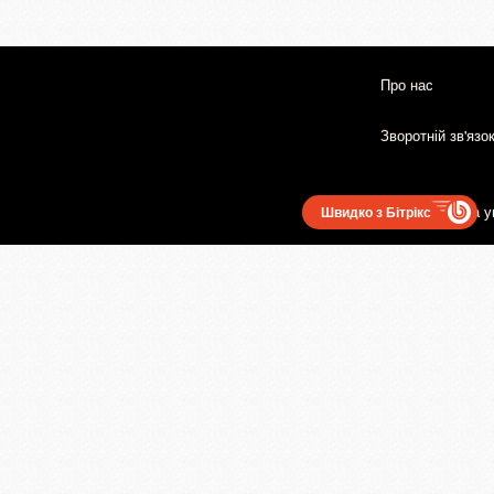
Про нас
Зворотній зв'язо
Користувацька у
Швидко з Бітрікс