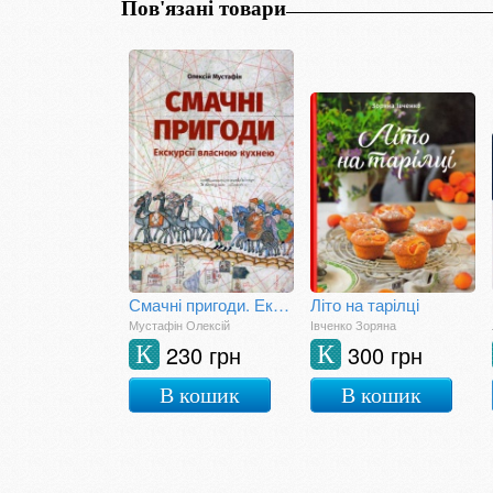
Пов'язані товари
Смачні пригоди. Екскурсії власною кухнею
Літо на тарілці
Мустафін Олексій
Івченко Зоряна
230 грн
300 грн
К
К
В кошик
В кошик