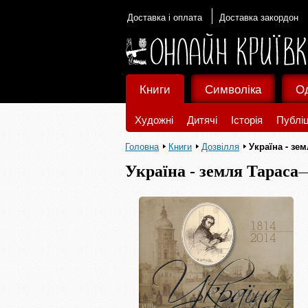
Доставка і оплата
Доставка закордон
Книги
Символіка
О
Художні
Дитячі
Історія
Публіц
Головна
Книги
Дозвілля
Україна - зе
Україна - земля Тараса