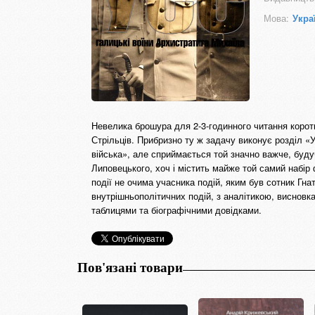
Мова:
Укра
Невелика брошура для 2-3-годинного читання коротк
Стрільців. Прибризно ту ж задачу виконує розділ «Ук
війська», але сприймається той значно важче, буду
Липовецького, хоч і містить майже той самий набір
події не очима учасника подій, яким був сотник Гна
внутрішньополітичних подій, з аналітикою, висновк
таблицями та біографічними довідками.
Пов'язані товари