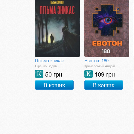
Пітьма зникає
Евотон: 180
Сіренко Вадим
Крижевський Андрій
50 грн
109 грн
К
К
В кошик
В кошик