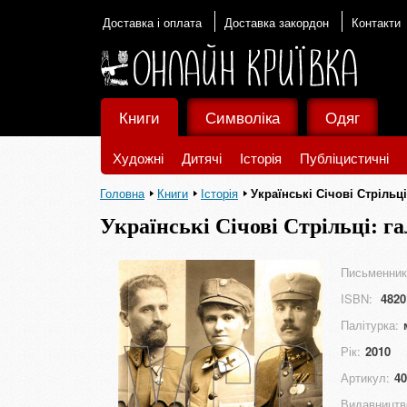
Доставка і оплата
Доставка закордон
Контакти
Книги
Символіка
Одяг
Художні
Дитячі
Історія
Публіцистичні
Головна
Книги
Історія
Українські Січові Стрільц
Українські Січові Стрільці: г
Письменник
ISBN:
4820
Палітурка:
Рік:
2010
Артикул:
40
Видавництв