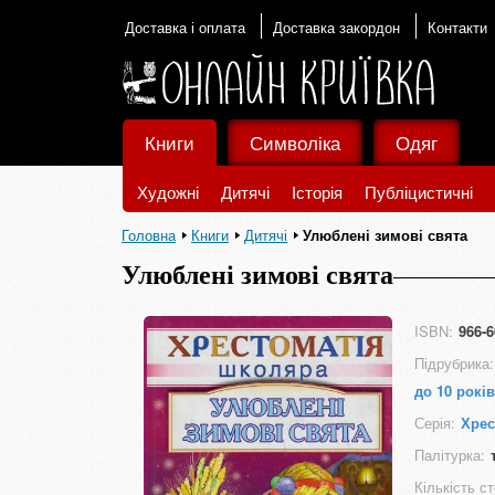
Доставка і оплата
Доставка закордон
Контакти
Книги
Символіка
Одяг
Художні
Дитячі
Історія
Публіцистичні
Головна
Книги
Дитячі
Улюблені зимові свята
Улюблені зимові свята
ISBN:
966-6
Підрубрика:
до 10 років
Серія:
Хрес
Палітурка:
Кількість ст