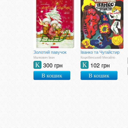
Золотий павучок
Іванко та Чугайстир
Малкович Іван
Коцюбинський Михайло
300 грн
102 грн
К
К
В кошик
В кошик