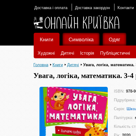
Доставка і оплата
Доставка закордон
Контакти
Книги
Символіка
Одяг
Художні
Дитячі
Історія
Публіцистичні
Головна
Книги
Дитячі
Увага, логіка, математика.
Увага, логіка, математика. 3-4
ISBN:
978-9
Підрубрика:
Серія:
Школ
Палітурка:
Кількість ст
Рік:
2020