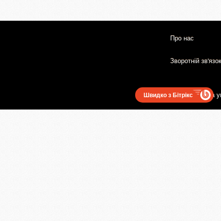
Про нас
Зворотній зв'язо
Користувацька у
Швидко з Бітрікс