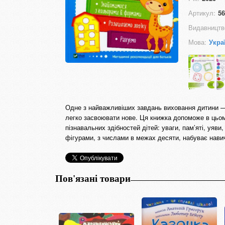
Артикул:
56
Видавництв
Мова:
Укра
Одне з найважливіших завдань виховання дитини — 
легко засвоювати нове. Ця книжка допоможе в цьому
пізнавальних здібностей дітей: уваги, пам’яті, уяв
фігурами, з числами в межах десяти, набуває навич
Пов'язані товари