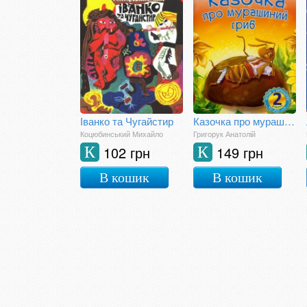
Іванко та Чугайстир
Казочка про мурашиний гриб : 2 - читаю самостійно
Коцюбинський Михайло
Григорук Анатолій
102 грн
149 грн
К
К
В кошик
В кошик