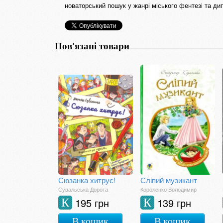
новаторський пошук у жанрі міського фентезі та ди
Пов'язані товари
Сюзанка хитрує!
Сліпий музикант
Сувальська Дорота
Короленко Володимир
195 грн
139 грн
К
К
В кошик
В кошик