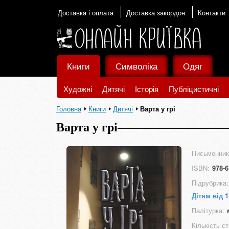
Доставка і оплата
Доставка закордон
Контакти
Книги
Символіка
Одяг
Художні
Дитячі
Історія
Публіцистичні
Головна
Книги
Дитячі
Варта у грі
Варта у грі
Письменник
ISBN:
978-6
Підрубрика:
Дітям від 1
Палітурка:
Кількість ст