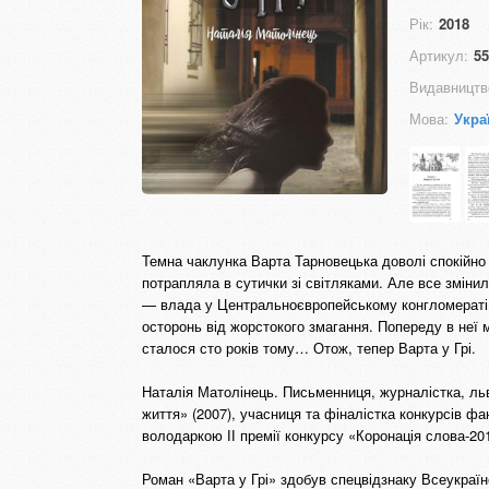
Рік:
2018
Артикул:
55
Видавництв
Мова:
Укра
Темна чаклунка Варта Тарновецька доволі спокійно 
потрапляла в сутички зі світляками. Але все змінил
— влада у Центральноєвропейському конгломераті н
осторонь від жорстокого змагання. Попереду в неї мі
сталося сто років тому… Отож, тепер Варта у Грі.
Наталія Матолінець. Письменниця, журналістка, льві
життя» (2007), учасниця та фіналістка конкурсів ф
володаркою ІІ премії конкурсу «Коронація слова-201
Роман «Варта у Грі» здобув спецвідзнаку Всеукраїн