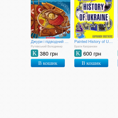
Джури і підводний човен
Painted History of Ukraine
Рутківський Володимир
Брати Капранови
380 грн
600 грн
К
К
В кошик
В кошик