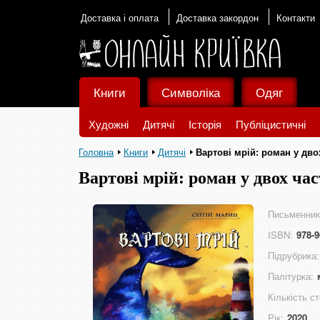
Доставка і оплата
Доставка закордон
Контакти
Книги
Символіка
Одяг
Художні
Дитячі
Історія
Публіцистичні
Головна
Книги
Дитячі
Вартові мрій: роман у дво
Вартові мрій: роман у двох ча
Письменник
ISBN:
978-9
Підрубрика:
Палітурка:
Кількість ст
Рік:
2020