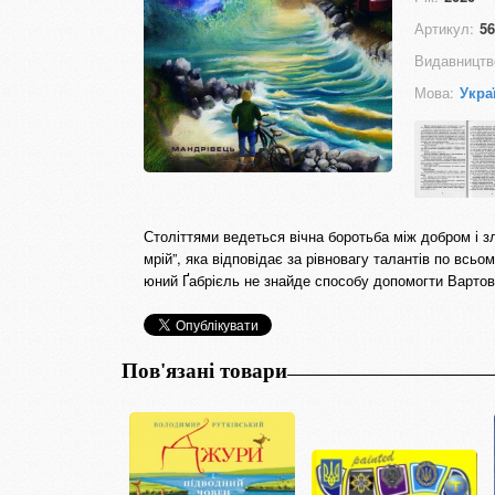
Артикул:
56
Видавництв
Мова:
Укра
Століттями ведеться вічна боротьба між добром і з
мрій”, яка відповідає за рівновагу талантів по всьо
юний Ґабрієль не знайде способу допомогти Вартови
Пов'язані товари