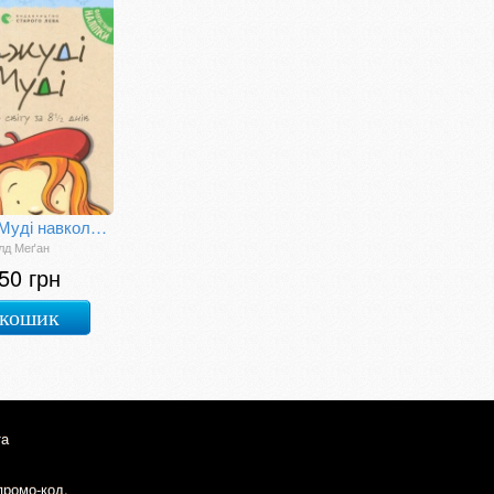
Джуді Муді навколо світу за 8 1/2 днів
лд Меґан
50 грн
 кошик
та
промо-код.