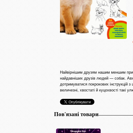
Найвірнішим друзям нашим меншим присв
найдавніших друзів людей — собак. Авж
дотримуватися покрокових інструкцій з ц
величезні, хвостаті й куцохвості такі ул
Пов'язані товари