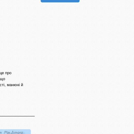
це про
кщо
сті, манюні й