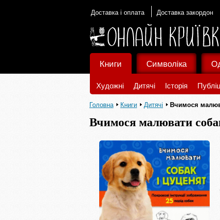
Доставка і оплата
Доставка закордон
Книги
Символіка
О
Художні
Дитячі
Історія
Публіц
Головна
Книги
Дитячі
Вчимося малюва
Вчимося малювати собак