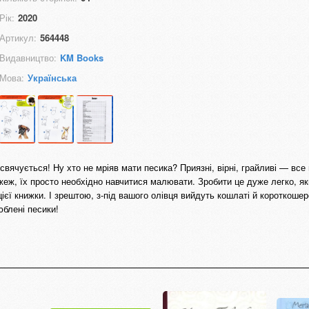
Рік:
2020
Артикул:
564448
Видавництво:
KM Books
Мова:
Українська
ячується! Ну хто не мріяв мати песика? Приязні, вірні, грайливі — все 
еж, їх просто необхідно навчитися малювати. Зробити це дуже легко, я
ієї книжки. І зрештою, з-під вашого олівця вийдуть кошлаті й короткошер
юблені песики!