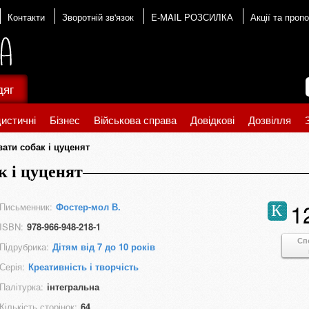
Контакти
Зворотній зв'язок
E-MAIL РОЗСИЛКА
Акції та пропо
дяг
истичні
Бізнес
Військова справа
Довідкові
Дозвілля
ти собак і цуценят
 і цуценят
1
Письменник:
Фостер-мол В.
К
ISBN:
978-966-948-218-1
Сп
Підрубрика:
Дітям від 7 до 10 років
Серія:
Креативність і творчість
Палітурка:
інтегральна
Кількість сторінок:
64