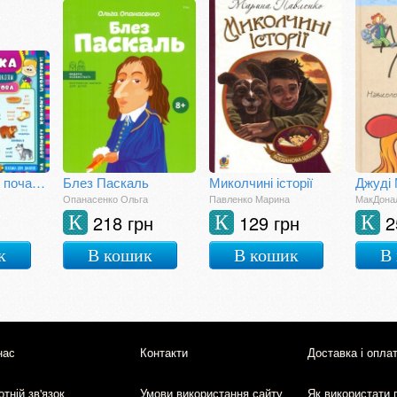
Пам`ятка для початкової школи. Англійська мова. Базова лексика. 1-4 класи
Блез Паскаль
Миколчині історії
Опанасенко Ольга
Павленко Марина
МакДона
218 грн
129 грн
2
К
К
К
к
В кошик
В кошик
В
нас
Контакти
Доставка і опла
тній зв'язок
Умови використання сайту
Як використати 