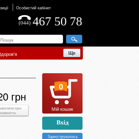
зиції
Особистий кабінет
467 50 78
(044)
Ще
Здоров'я
0
20 грн
Мій кошик
овістити про
наявність
Вхід
Зареєструватись