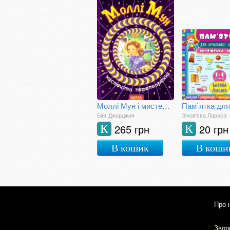
Моллі Мун і мистецтво перетворення
Бінг Джорджия
Зінов'єва Лариса
265 грн
20 грн
К
К
В кошик
В коши
Про 
Зворо