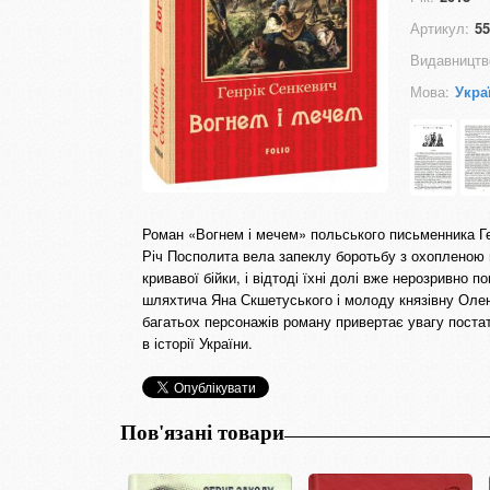
Артикул:
55
Видавництв
Мова:
Укра
Роман «Вогнем і мечем» польського письменника Ге
Річ Посполита вела запеклу боротьбу з охопленою
кривавої бійки, і відтоді їхні долі вже нерозривно 
шляхтича Яна Скшетуського і молоду князівну Олен
багатьох персонажів роману привертає увагу постат
в історії України.
Пов'язані товари