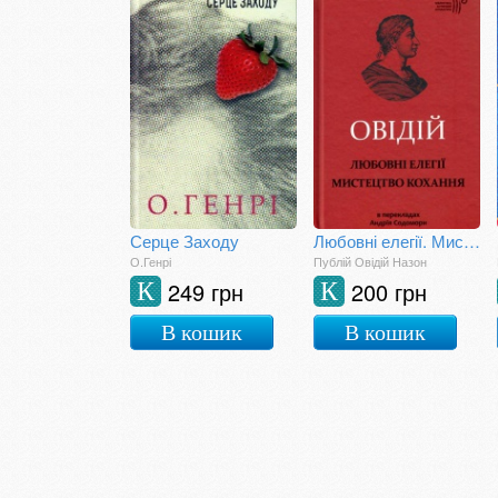
Серце Заходу
Любовні елегії. Мистецтво кохання
О.Генрі
Публій Овідій Назон
249 грн
200 грн
К
К
В кошик
В кошик