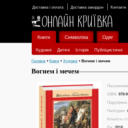
Доставка і оплата
Доставка закордон
Контакти
Книги
Символіка
Одяг
Художні
Дитячі
Історія
Публіцистичні
Головна
Книги
Художні
Вогнем і мечем
Вогнем і мечем
Письменник
ISBN:
978-9
Підрубрика:
Палітурка:
Кількість ст
Рік:
2018