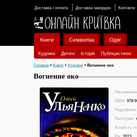
Доставка і оплата
Доставка закордон
Контакти
Книги
Символіка
Одяг
Художні
Дитячі
Історія
Публіцистичні
Головна
Книги
Художні
Вогненне око
Вогненне око
Письменник
ISBN:
978-9
Підрубрика:
Палітурка:
Кількість ст
Рік:
2013