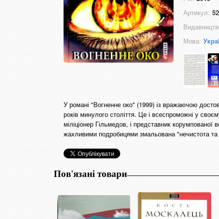
Артикул:
52
Видавництв
Мова:
Укра
У романі "Вогненне око" (1999) із вражаючою достов
років минулого століття. Це і всеспроможні у своєм
міліціонер Гільмедов, і представник корумпованої ве
жахливими подробицями змальована "нечистота та 
Пов'язані товари