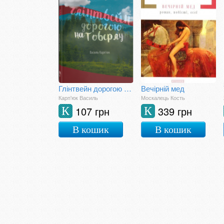
Глінтвейн дорогою на Говерлу
Вечірній мед
Карп'юк Василь
Москалець Кость
107 грн
339 грн
К
К
В кошик
В кошик