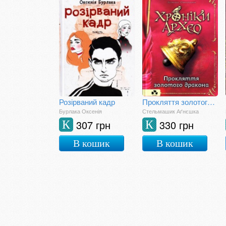
Розірваний кадр
Прокляття золотого дракона. Хроніки архео. Книга 4
Бурлака Оксенія
Стельмашик Аґнєшка
307 грн
330 грн
К
К
В кошик
В кошик