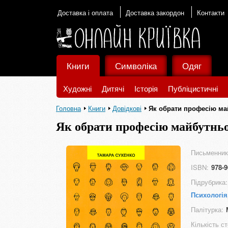
Доставка і оплата
Доставка закордон
Контакти
Книги
Символіка
Одяг
Художні
Дитячі
Історія
Публіцистичні
Головна
Книги
Довідкові
Як обрати професію ма
Як обрати професію майбутнь
Письменник
ISBN:
978-9
Підрубрика:
Психологія
Палітурка:
Кількість ст