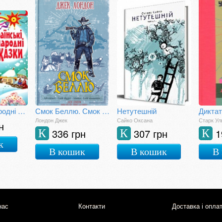
Українські народні казки. Ігри та завдання
Смок Беллю. Смок і Малюк
Нетутешній
Дикта
Лондон Джек
Сайко Оксана
Старк У
н
336 грн
307 грн
1
К
К
К
к
В кошик
В кошик
В
нас
Контакти
Доставка і опла