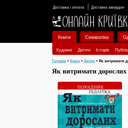
Доставка і оплата
Доставка закордон
Книги
Символіка
О
Художні
Дитячі
Історія
Публіц
Головна
Книги
Дитячі
Як витримати до
Як витримати дорослих і 