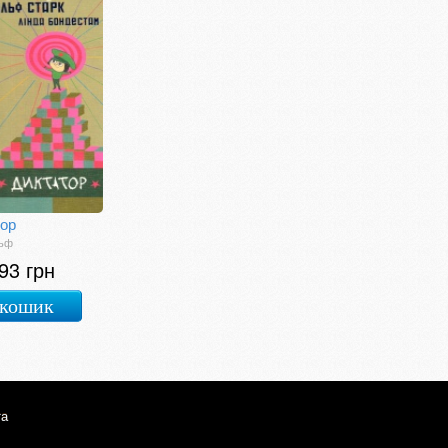
тор
льф
93 грн
 кошик
та