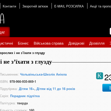
Контакти
Зворотній зв'язок
E-MAIL РОЗСИЛКА
Акції та пропо
дяг
истичні
Бізнес
Військова справа
Довідкові
Дозвілля
рослих і не з’їхати з глузду
не з’їхати з глузду
2
Письменник:
Чольвіньська-Школік Аніела
К
ISBN:
978-966-935-869-1
Підрубрика:
Дітям 16+
,
Дітям від 11 до 16 років
Серія:
Порадник підлітка
Палітурка:
тверда
Кількість сторінок:
160