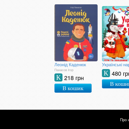
Леонід Каденюк
Панасов Ігор
480 гр
К
218 грн
К
В коши
В кошик
Про 