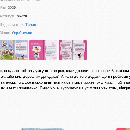
Рік:
2020
Артикул:
567201
Видавництво:
Талант
Мова:
Українська
, спадало тобі на думку вже не раз, коли доводилося терпіти батьківські
так, хіба цим дорослим догодиш?! А коли до того додати ще й проблеми у
к загалом, то дуже важко дивитись на світ крізь рожеві окуляри… Тобі зд
и, як чинити правильно. Якщо хочеш упоратися з усім тим жахіттям, відкр