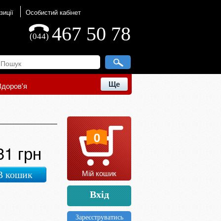
зиції
Особистий кабінет
467 50 78
(044)
Ще
Здоров'я
0
31 грн
Мій кошик
В кошик
Вхід
Зареєструватись