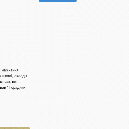
 нарікання,
 школі, складні
ається, що
ивай "Порадник