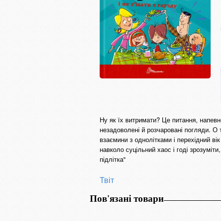
Ну як їх витримати? Це питання, напевно
незадоволені й розчаровані погляди. О 
взаємини з однолітками і перехідний ві
навколо суцільний хаос і годі зрозуміт
підлітка"
Твіт
Пов'язані товари