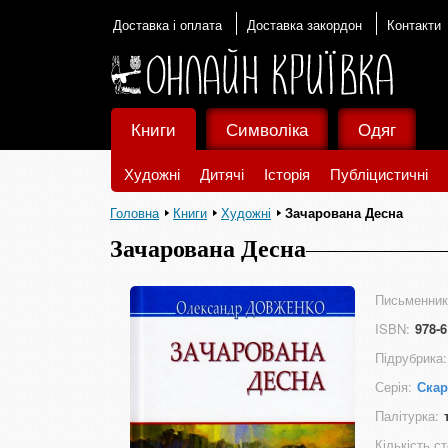
Доставка і оплата
Доставка закордон
Контакти
Книги
Символіка
Одяг
Художні
Дитячі
Історія
Публіцистичні
Головна
Книги
Художні
Зачарована Десна
Зачарована Десна
Письменник
ISBN:
978-6
Підрубрика:
Серія:
Ска
Палітурка:
Кількість ст