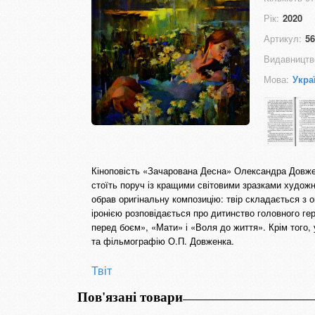
Рік:
2020
Артикул:
56
Видавництв
Мова:
Укра
Кіноповість «Зачарована Десна» Олександра Довже
стоїть поруч із кращими світовими зразками художнь
обрав оригінальну композицію: твір складається з 
іронією розповідається про дитинство головного гер
перед боєм», «Мати» і «Воля до життя». Крім того, 
та фільмографію О.П. Довженка.
Твіт
Пов'язані товари