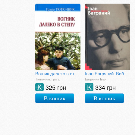
Вогник далеко в степу
Іван Багряний. Вибран твори у двох томах. Том І
Тютюнник Григір
Багряний Іван
325 грн
334 грн
К
К
В кошик
В кошик