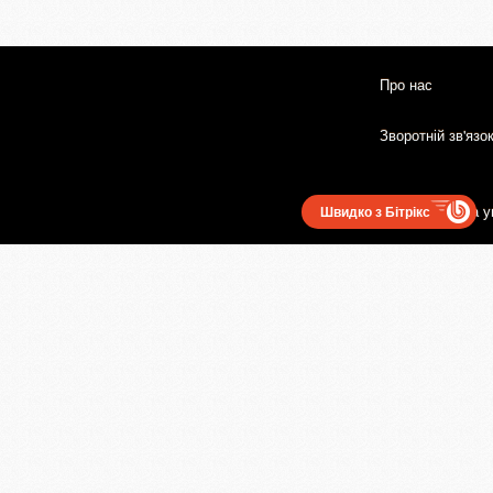
Про нас
Зворотній зв'язо
Користувацька у
Швидко з Бітрікс