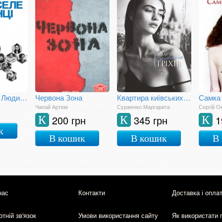
Переселенці. Люди, які не загубили себе
Червона Зона
Квартира київських гріхів
Самка
Чапай Артем
Сурженко Маргарита
Сергій О
200 грн
345 грн
1
К
К
К
к
В кошик
В кошик
В
нас
Контакти
Доставка і опла
тній зв'язок
Умови використання сайту
Як використати 