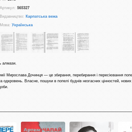
Артикул:
565327
Видавництво:
Карпатська вежа
Мова:
Українська
ь алмази.
емії Мирослава Дочинця — це збирання, перебирання і пересіювання поп
та одкровень. Власне, пошуки в попелі буднів незгасних цінностей, нових
доби.