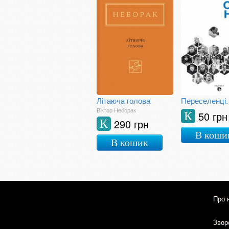
Літаюча голова
Віктор Неборак
50 грн
К
290 грн
К
В коши
В кошик
Про 
Зворо