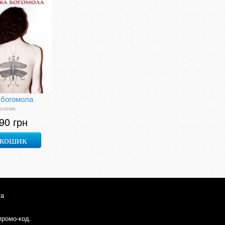
 богомола
ксеник
90 грн
 кошик
та
промо-код.