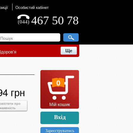
зиції
Особистий кабінет
467 50 78
(044)
Ще
Здоров'я
0
94 грн
Мій кошик
овістити про
наявність
Вхід
Зареєструватись