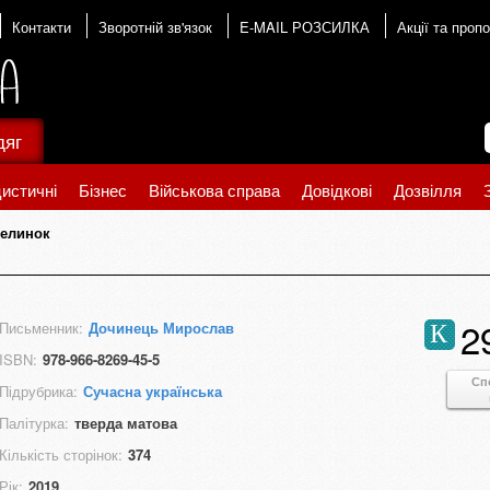
Контакти
Зворотній зв'язок
E-MAIL РОЗСИЛКА
Акції та пропо
дяг
истичні
Бізнес
Військова справа
Довідкові
Дозвілля
пелинок
2
Письменник:
Дочинець Мирослав
К
ISBN:
978-966-8269-45-5
Сп
Підрубрика:
Сучасна українська
Палітурка:
тверда матова
Кількість сторінок:
374
Рік:
2019