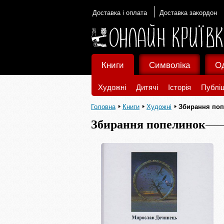
Доставка і оплата
Доставка закордон
Книги
Символіка
О
Художні
Дитячі
Історія
Публіц
Головна
Книги
Художні
Збирання по
Збирання попелинок