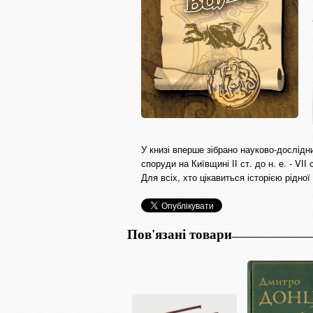
У книзі вперше зібрано науково-дослідни
споруди на Київщині ІІ ст. до н. е. - VІІ с
Для всіх, хто цікавиться історією рідної
Пов'язані товари