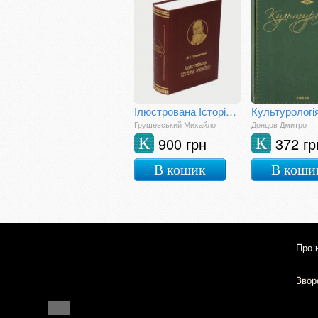
Ілюстрована Історія України
Культурологі
Грушевський Михайло
Донцов Дмитро
900 грн
372 гр
К
К
В кошик
В коши
Про 
Зворо