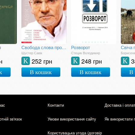
я
Свобода слова проти страху і приниження
Розворот
Шустер Савік
Стецик Володимир
Борисенк
н
252 грн
248 грн
3
К
К
К
к
В кошик
В кошик
В
нас
Контакти
Доставка і опла
тній зв'язок
Умови використання сайту
Як використати 
Користувацька угода (договір