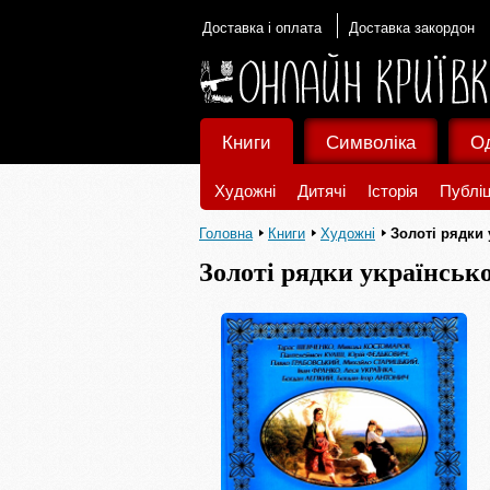
Доставка і оплата
Доставка закордон
Книги
Символіка
О
Художні
Дитячі
Історія
Публіц
Головна
Книги
Художні
Золоті рядки 
Золоті рядки українсько