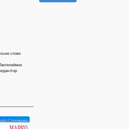
їнське слово
 Пантелеймон
огдан-Ігор