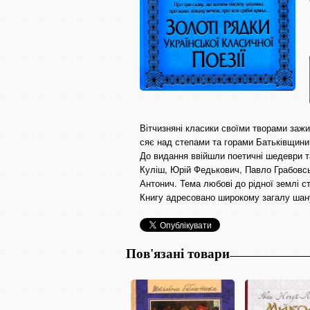
Вітчизняні класики своїми творами заж
сяє над степами та горами Батьківщини,
До видання ввійшли поетичні шедеври т
Куліш, Юрій Федькович, Павло Грабовсь
Антонич. Тема любові до рідної землі ст
Книгу адресовано широкому загалу шан
Пов'язані товари