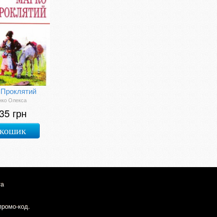
 Проклятий
нко Олекса
35 грн
 кошик
та
промо-код.