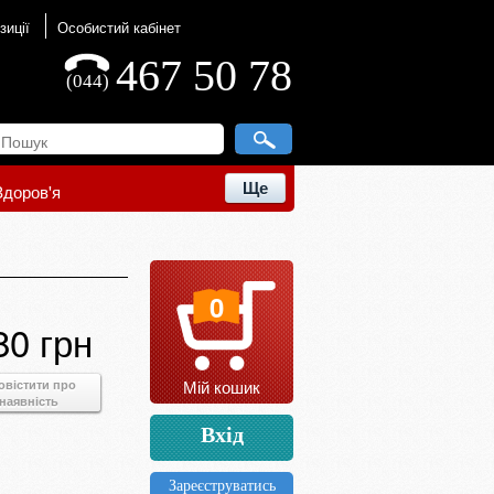
зиції
Особистий кабінет
467 50 78
(044)
Ще
Здоров'я
0
80 грн
Мій кошик
овістити про
наявність
Вхід
Зареєструватись