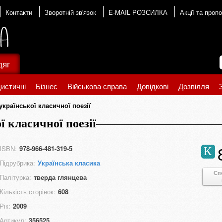
Контакти
Зворотній зв'язок
E-MAIL РОЗСИЛКА
Акції та пропо
дяг
истичні
Бізнес
Військова справа
Довідкові
Дозвілля
української класичної поезії
ї класичної поезії
ISBN:
978-966-481-319-5
К
Підрубрика:
Українська класика
Сп
Палітурка:
тверда глянцева
Кількість сторінок:
608
Рік:
2009
Артикул:
356525