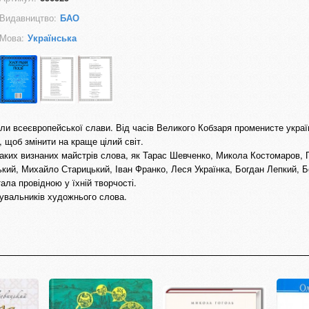
Видавництво:
БАО
Мова:
Українська
или всеєвропейської слави. Від часів Великого Кобзаря променисте укра
 щоб змінити на краще цілий світ.
аких визнаних майстрів слова, як Тарас Шевченко, Микола Костомаров,
кий, Михайло Старицький, Іван Франко, Леся Українка, Богдан Лепкий, Б
ала провідною у їхній творчості.
увальників художнього слова.