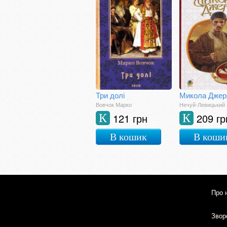
Три долі
Микола Джер
Вовчок Марко
Нечуй-Левицький 
121 грн
209 гр
К
К
В кошик
В коши
Про 
Зворо