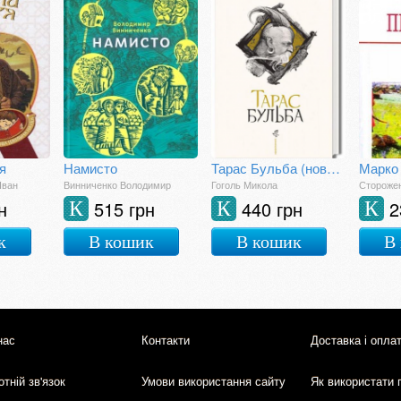
я
Намисто
Тарас Бульба (нове ілюстроване видання)
Марко
Іван
Винниченко Володимир
Гоголь Микола
Стороже
н
515 грн
440 грн
2
К
К
К
к
В кошик
В кошик
В
нас
Контакти
Доставка і опла
тній зв'язок
Умови використання сайту
Як використати 