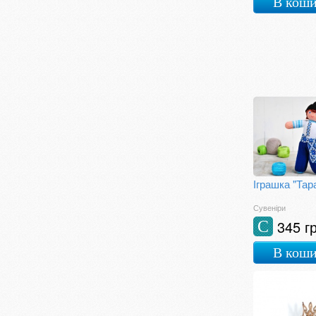
В кош
Іграшка "Тар
Сувеніри
345 г
С
В кош