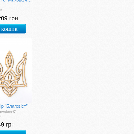
си
209 грн
 кошик
ір "Благовіст"
рмоізол-К"
и
49 грн