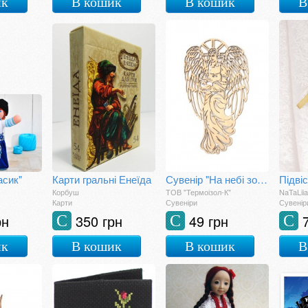
ик
В кошик
В кошик
В
асик"
Карти гральні Енеїда
Сувенір "На небі зоря"
Підві
Корбуш
ТОВ "Термоізол-К"
NaTaLiia
Карти
Сувеніри
Сувенір
рн
350 грн
49 грн
С
С
С
ик
В кошик
В кошик
В