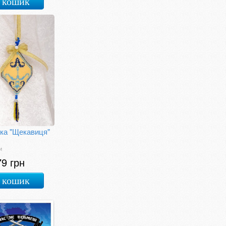
 кошик
ска "Щекавиця"
и
79 грн
 кошик