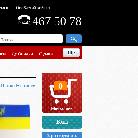
зиції
Особистий кабінет
467 50 78
(044)
Ще
вки
Дрібнички
Сумки
0
ю
Ціною
Новинки
Мій кошик
Вхід
Зареєструватись