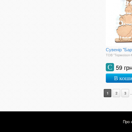
Сувенір "Бар
ТОВ "Термоізол-
59 гр
С
В кош
.
1
2
3
Про 