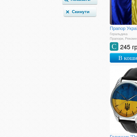
Геральдика
Прапори, Реком
245 г
С
В кош