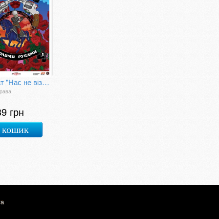
Плакат "Нас не візьмеш голими руками"
рава
39 грн
 кошик
та