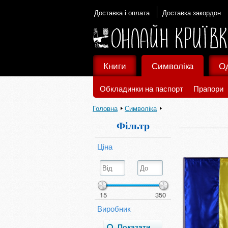
Доставка і оплата
Доставка закордон
Книги
Символіка
О
Обкладинки на паспорт
Прапори
Головна
Символіка
Фільтр
Ціна
15
350
Виробник