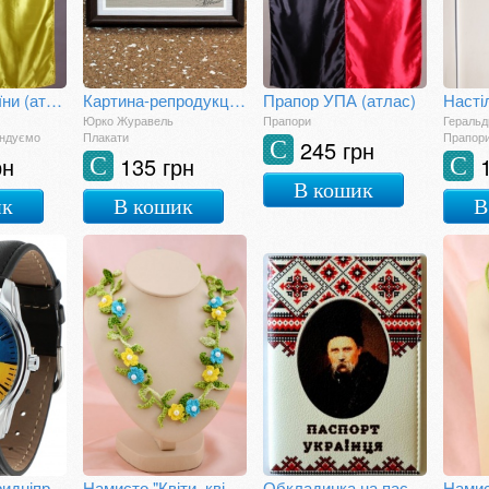
Прапор України (атлас)
Картина-репродукція "Студент на барикаді"
Прапор УПА (атлас)
Юрко Журавель
Прапори
Геральд
ендуємо
Плакати
Прапори
245 грн
С
рн
135 грн
С
С
В кошик
ик
В кошик
В
Годинник "Придніпров'я"
Намисто "Квіти, квітоньки"
Обкладинка на паспорт "Тарас Шевченко"