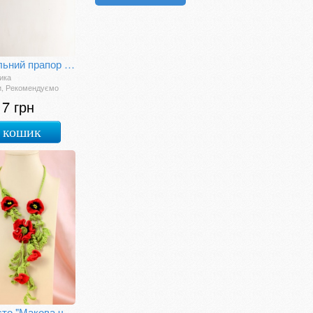
Настільний прапор України
ика
, Рекомендуємо
17 грн
 кошик
Намисто "Макова чарівність"