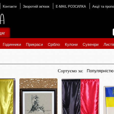
Контакти
Зворотній зв'язок
E-MAIL РОЗСИЛКА
Акції та пропо
дяг
Годинники
Прикраси
Cрібло
Кулони
Сувеніри
Листі
Популярніст
Сортуємо за: