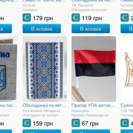
NaTaLiia
ТМ "Passporty"
NaTaLiia
Прикраси
Обкладинки на паспорт
Прикра
рн
179 грн
119 грн
С
С
С
ик
В кошик
В кошик
В
Обкладинка на паспорт "Можари"
Обкладинка на автодокументи "Доріжка синя"
Прапор УПА автомобільний
Сувен
Ексклюзивна обкладинка
Геральдика
ТОВ "Те
аспорт
Обкладинки на паспорт
Прапори, Рекомендуємо
Сувенір
рн
159 грн
67 грн
С
С
С