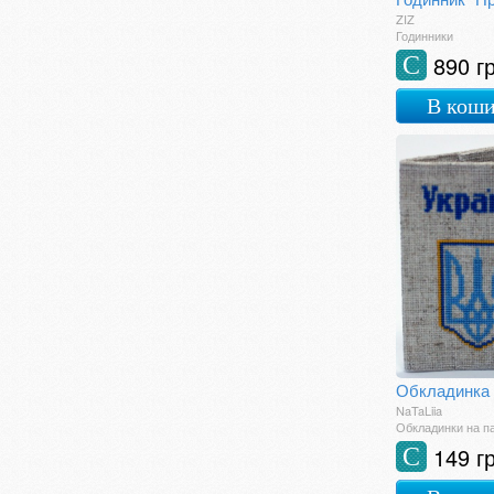
ZIZ
Годинники
890 г
С
В кош
NaTaLiia
Обкладинки на п
149 г
С