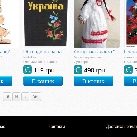
анці"
Обкладинка на паспорт "Рідная Вкраїна"
Авторська лялька "Наталка"
К"
NaTaLiia
Марія Гадзалішин
Люта сп
Обкладинки на паспорт
Сувеніри
Плакати
н
119 грн
490 грн
С
С
С
ик
В кошик
В кошик
В
..
18
19
>
Усі
нас
Контакти
Доставка і опла