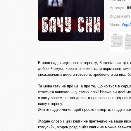
Артикул:
54
Видавництв
Мова:
Укра
В часи надшвидкісного інтернету, божевільних цін,
добро. Чомусь хороші вчинки стали перманентними,
споживачами дечого готового, зробленого за них, бо
Та мова геть не про це, а про те, що коїться в сер
стається навколо — у самих собі! Невже ви досі мо
я кажу зовсім не про долю, а про резонанс від наш
нашу сторону.
Життя надто легке, щоб просто померти, і надто ва
Жодне слово з цієї книги не претендує на ваше ви
комусь?», жоден розділ цієї книги не можна вважат