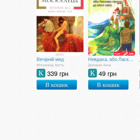
Вечірній мед
Невдаха, або Ласкаво прошу до мого світу
Москалець Кость
Доломан Анна
339 грн
49 грн
К
К
В кошик
В кошик