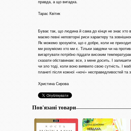
правда, а що вигадка.
Тарас Квітик
Буває так, що людина й сама до кінця не знає хто в
маємо певні неповторні риси характеру та зовнішно
Як можемо зрозуміти, що є добре, коли не приходит
ми розуміємо хто ми є. Тільки завдяки чи на проти
вигартувати потрібно піддати високим температура
сказати обставинам: все, з мене досить. І залишитис
чи зло тоді, коли воно виявило свою сутність. І маб
планеті після кожної «ночі» несправедливостей та з
Христина Сирова
Пов'язані товари