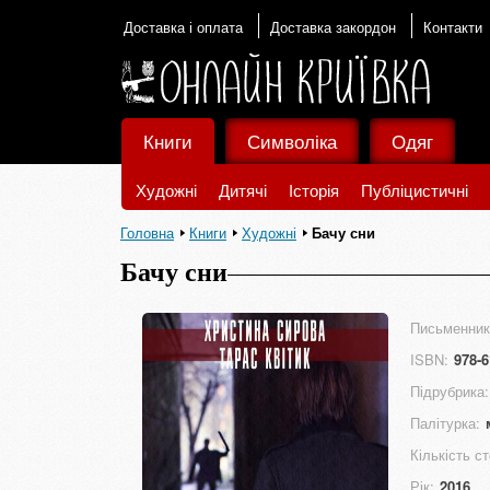
Доставка і оплата
Доставка закордон
Контакти
Книги
Символіка
Одяг
Художні
Дитячі
Історія
Публіцистичні
Головна
Книги
Художні
Бачу сни
Бачу сни
Письменник
ISBN:
978-6
Підрубрика:
Палітурка:
Кількість ст
Рік:
2016