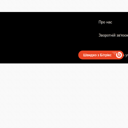
Про нас
Зворотній зв'язо
Користувацька у
Швидко з Бітрікс