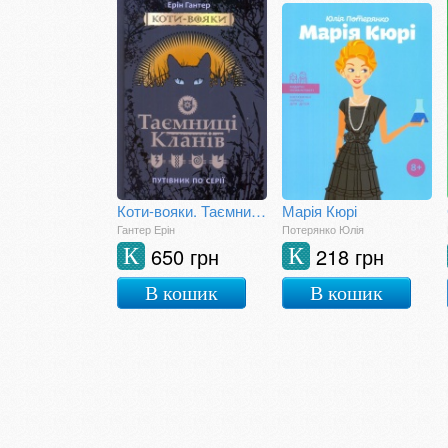
Коти-вояки. Таємниці кланів. Путівник по серії
Марія Кюрі
Гантер Ерін
Потерянко Юлія
650 грн
218 грн
К
К
В кошик
В кошик