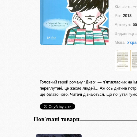
Кількість ст
Рік:
2018
Артикул:
55
Видавництв
Мова:
Укра
Головний герой роману "Диво" — п’ятикласник на ім
переплутані, це жахає людей... Аж ось дитина потр
ще багато чого. Читачі дізнаються, що почуття гу
Пов'язані товари