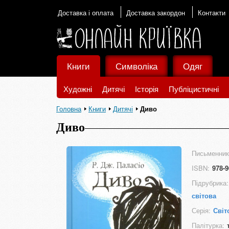
Доставка і оплата
Доставка закордон
Контакти
Книги
Символіка
Одяг
Художні
Дитячі
Історія
Публіцистичні
Головна
Книги
Дитячі
Диво
Диво
Письменник
ISBN:
978-9
Підрубрика:
світова
Серія:
Світ
Палітурка: