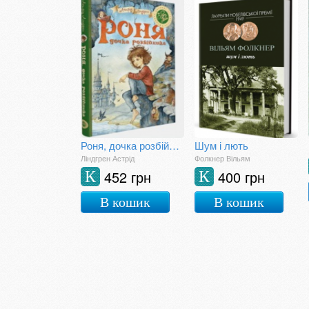
Роня, дочка розбійника
Шум і лють
Ліндгрен Астрід
Фолкнер Вільям
452 грн
400 грн
К
К
В кошик
В кошик