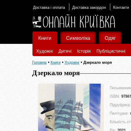
Доставка і оплата
Доставка закордон
Контакти
Книги
Символіка
Одяг
Художні
Дитячі
Історія
Публіцистичні
Головна
Книги
Художні
Дзеркало моря
Дзеркало моря
Письменник
ISBN:
9786
Підрубрика:
Палітурка:
Кількість ст
Рік:
2021