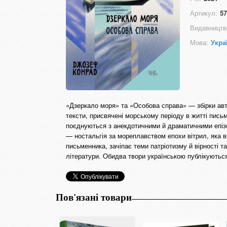
Артикул:
57
Видавництв
Мова:
Укра
«Дзеркало моря» та «Особова справа» — збірки ав
тексти, присвячені морському періоду в житті пись
поєднуються з анекдотичними й драматичними епіз
— ностальгія за мореплавством епохи вітрил, яка 
письменника, зачіпає теми патріотизму й вірності т
літератури. Обидва твори українською публікуютьс
Пов'язані товари