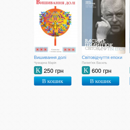
Вишивання долі
Світовідчуття епохи
Чумарна Марія
Пилип'юк Василь
250 грн
600 грн
К
К
В кошик
В кошик