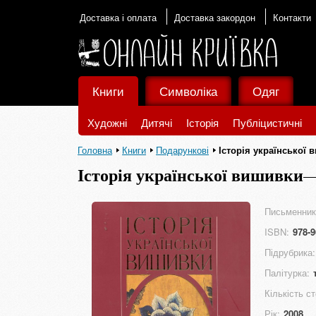
Доставка і оплата
Доставка закордон
Контакти
Книги
Символіка
Одяг
Художні
Дитячі
Історія
Публіцистичні
Головна
Книги
Подарункові
Історія української 
Історія української вишивки
Письменник
ISBN:
978-9
Підрубрика:
Палітурка:
Кількість ст
Рік:
2008