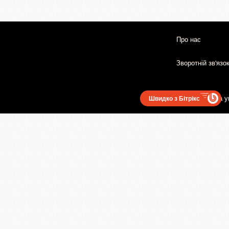
Про нас
Зворотній зв'язо
Користувацька у
Швидко з Бітрікс