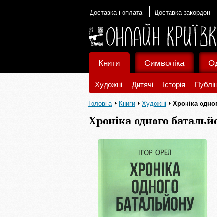
Доставка і оплата
Доставка закордон
Книги
Символіка
О
Художні
Дитячі
Історія
Публіц
Головна
Книги
Художні
Хроніка одно
Хроніка одного батальй