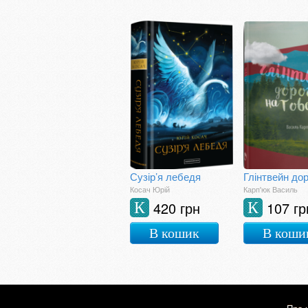
Сузір’я лебедя
Косач Юрій
Карп'юк Василь
420 грн
107 гр
К
К
В кошик
В коши