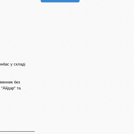
онбас у складі
ьменник без
 "Айдар" та