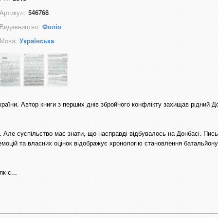
Артикул:
546768
Видавництво:
Фоліо
Мова:
Українська
України. Автор книги з перших днів збройного конфлікту захищав рідний Д
. Але суспільство має знати, що насправді відбувалось на Донбасі. Пис
 емоцій та власних оцінок відображує хронологію становлення батальйону
к є...