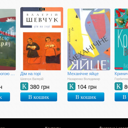
Глінтвейн дорогою на Говерлу
Дім на горі
Механічне яйце
Крини
Шевчук Валерій
Назаренко Володимир
Горбатюк
н
380 грн
104 грн
8
К
К
К
к
В кошик
В кошик
В