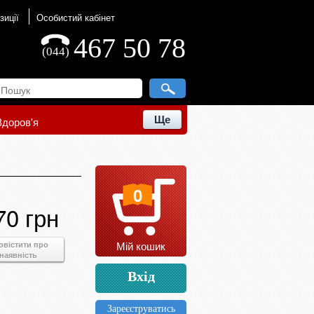
зиції
Особистий кабінет
467 50 78
(044)
Ще
Здоров'я
0
70 грн
Мій кошик
овістити про
наявність
Вхід
Зареєструватись