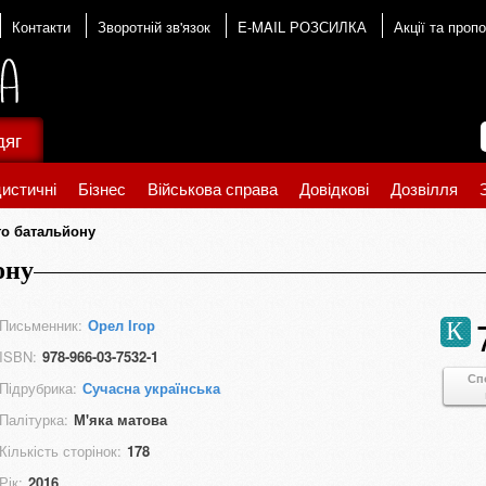
Контакти
Зворотній зв'язок
E-MAIL РОЗСИЛКА
Акції та пропо
дяг
истичні
Бізнес
Військова справа
Довідкові
Дозвілля
го батальйону
ону
Письменник:
Орел Ігор
К
ISBN:
978-966-03-7532-1
Сп
Підрубрика:
Сучасна українська
Палітурка:
М'яка матова
Кількість сторінок:
178
Рік:
2016