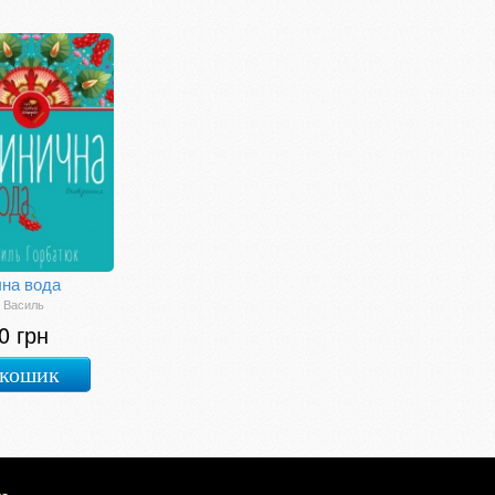
чна вода
 Василь
0 грн
 кошик