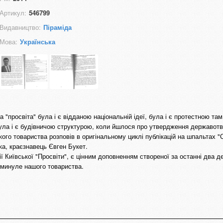
Артикул:
546799
Видавництво:
Піраміда
Мова:
Українська
 "просвіта" була і є відданою національній ідеї, була і є протестною там
ула і є будівничою структурою, коли йшлося про утвердження державотв
ького товариства розповів в оригінальному циклі публікацій на шпальтах 
ка, краєзнавець Євген Букет.
рії Київської "Просвіти", є цінним доповненням створеної за останні два д
о минуле нашого товариства.