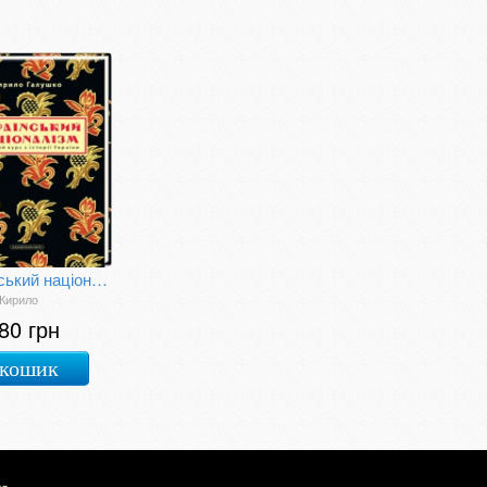
Український націоналізм
Кирило
80 грн
 кошик