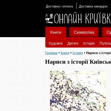
Доставка і оплата
Доставка закордон
Книги
Символіка
О
Художні
Дитячі
Історія
Публіц
Головна
Книги
Історія
Нариси з історі
Нариси з історії Київсь