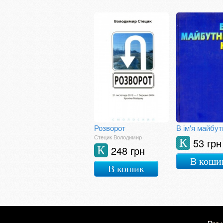
Розворот
Стецик Володимир
53 грн
К
248 грн
К
В коши
В кошик