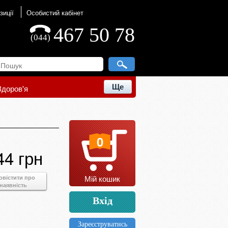
зиції
Особистий кабінет
467 50 78
(044)
Ще
Здоров'я
0
44 грн
Мій кошик
овістити про
наявність
Вхід
Зареєструватись