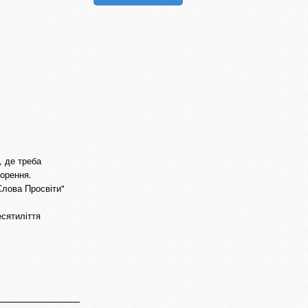
, де треба
орення.
"Слова Просвіти"
есятиліття