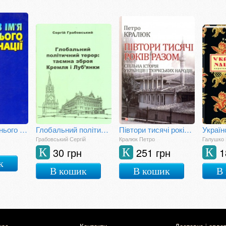
В ім'я майбутнього нації
Глобальний політичний терор: таємна зброя Кремля і Луб'янки
Півтори тисячі років разом. Спільна історія українців і тюркських народів
Грабовський Сергій
Кралюк Петро
Галушко 
30 грн
251 грн
1
К
К
К
к
В кошик
В кошик
В