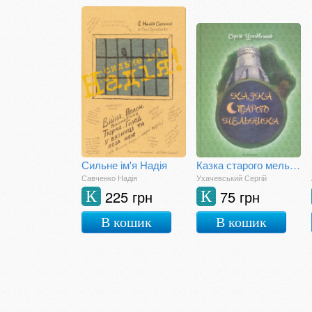
Сильне ім'я Надія
Казка старого мельника
Савченко Надія
Ухачевський Сергій
225 грн
75 грн
К
К
В кошик
В кошик