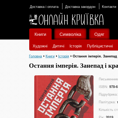
Доставка і оплата
Доставка закордон
Контакти
Книги
Символіка
Одяг
Художні
Дитячі
Історія
Публіцистичні
Головна
Книги
Історія
Остання імперія. Занепад
Остання імперія. Занепад і кр
Письменник
ISBN:
978-6
Підрубрика:
Палітурка:
Кількість ст
Рік:
2019