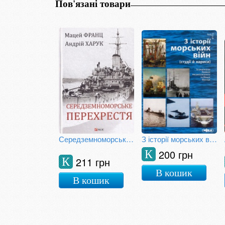
Пов'язані товари
Середземноморське перехрестя
З історії морських війн (студії й нариси)
200 грн
К
211 грн
К
В кошик
В кошик