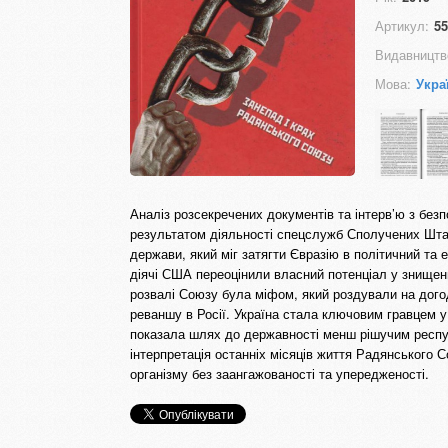
Артикул:
55
Видавництв
Мова:
Укра
Аналіз розсекречених документів та інтерв’ю з бе
результатом діяльності спецслужб Сполучених Штат
держави, який міг затягти Євразію в політичний т
діячі США переоцінили власний потенціал у знищен
розвалі Союзу була міфом, який роздували на дого
реваншу в Росії. Україна стала ключовим гравцем у
показала шлях до державності менш рішучим респуб
інтерпретація останніх місяців життя Радянського 
організму без заангажованості та упередженості.